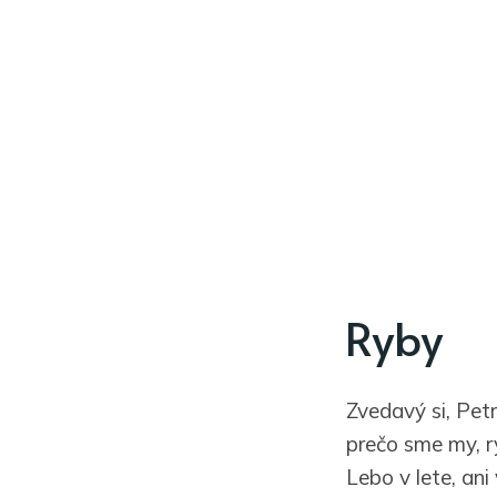
Ryby
Zvedavý si, Petrí
prečo sme my, ry
Lebo v lete, ani