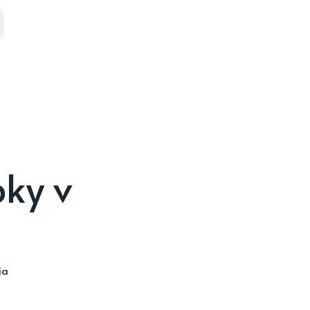
bky v
ia