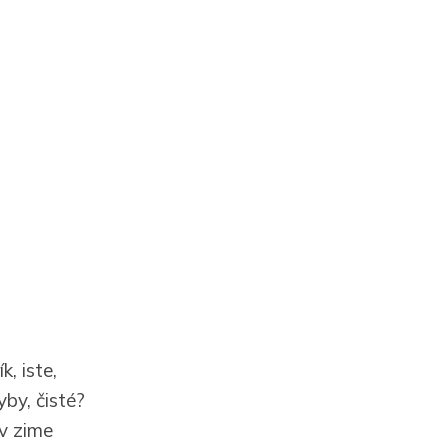
k, iste,
by, čisté?
 v zime