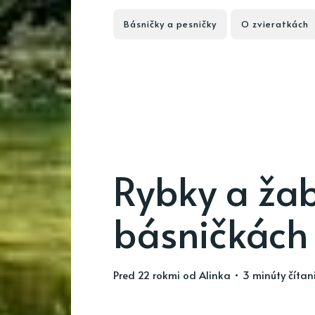
Básničky a pesničky
O zvieratkách
Rybky a ža
básničkách
pred 22 rokmi
od
Alinka
• 3 minúty čítan