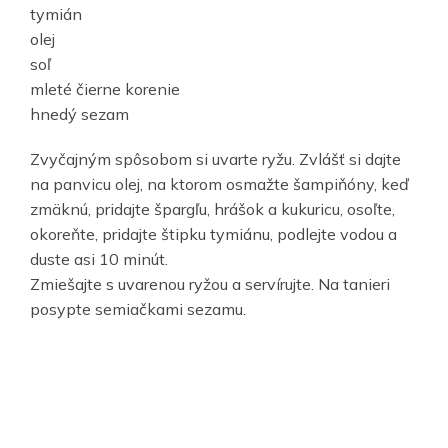
tymián
olej
soľ
mleté čierne korenie
hnedý sezam
Zvyčajným spôsobom si uvarte ryžu. Zvlášť si dajte
na panvicu olej, na ktorom osmažte šampiňóny, keď
zmäknú, pridajte špargľu, hrášok a kukuricu, osoľte,
okoreňte, pridajte štipku tymiánu, podlejte vodou a
duste asi 10 minút.
Zmiešajte s uvarenou ryžou a servírujte. Na tanieri
posypte semiačkami sezamu.