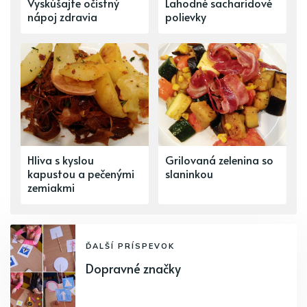
Vyskúšajte očistný
Lahodné sacharidové
nápoj zdravia
polievky
Hliva s kyslou
Grilovaná zelenina so
kapustou a pečenými
slaninkou
zemiakmi
ĎALŠÍ PRÍSPEVOK
Dopravné značky