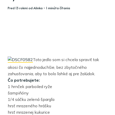
pred 13 rokmi
od
Alinka
• 1 minúta čítania
Toto jedlo som si chcela spraviť tak
akosi čo najjednoduchšie, bez zbytočného
zahusťovania, aby to bolo ľahké aj pre žalúdok.
Čo potrebujete:
1 hrnček parboiled ryže
šampiňóny
1/4 sáčku zelená špargľa
hrsť mrazeného hrášku
hrsť mrazenej kukurice