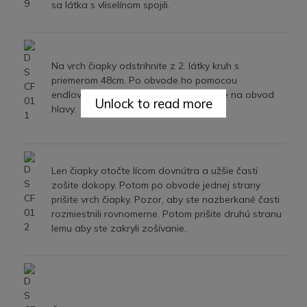
sa látka s vliselínom spojili.
Na vrch čiapky odstrihnite z 2. látky kruh s
priemerom 48cm. Po obvode ho pomocou
endlovacieho stehu nazberkajte presne na obvod
Unlock to read more
hlavy.
Len čiapky otočte lícom dovnútra a užšie časti
zošite dokopy. Potom po obvode jednej strany
prišite vrch čiapky. Pozor, aby ste nazberkané časti
rozmiestnili rovnomerne. Potom prišite druhú stranu
lemu aby ste zakryli zošívanie.