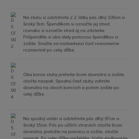
Na stuhu si odstrihnite z 2. látky pás dlhý 100cm a
široký 9cm. Špendlíkom si označte jej stred,
rovnako si označte stred aj na zásterke.
Prišpendlite si oba diely pomocou špendlíkov a
zošite. Snažte sa nazberkanú časť rovnomerne
rozmiestniť po celej dĺžke.
Oba konce stuhy prehnite lícom dovnútra a zošite,
otočte naopak. Spodnú časť stuhy zahnite
dovnútra na oboch koncoch a potom zošite po
celej dĺžke.
Na spodný volán si odstrihnite pás dlhý 97cm a
široký 15cm. Pás po užších stranách otočte lícom
dovnútra, preložte na polovicu a zošite, otočte
naopak. Po celej dĺžke prežehlite. Volán endlovacím