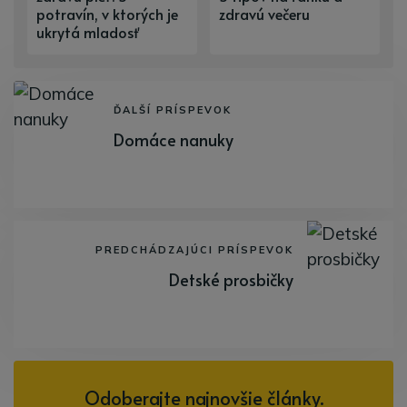
potravín, v ktorých je
zdravú večeru
ukrytá mladosť
ĎALŠÍ PRÍSPEVOK
Domáce nanuky
PREDCHÁDZAJÚCI PRÍSPEVOK
Detské prosbičky
Odoberajte najnovšie články.