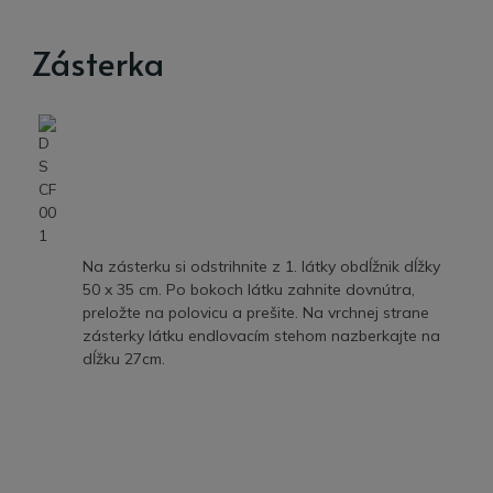
Zásterka
Na zásterku si odstrihnite z 1. látky obdĺžnik dĺžky
50 x 35 cm. Po bokoch látku zahnite dovnútra,
preložte na polovicu a prešite. Na vrchnej strane
zásterky látku endlovacím stehom nazberkajte na
dĺžku 27cm.