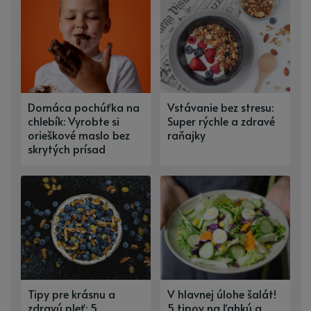
Domáca pochúťka na
Vstávanie bez stresu:
chlebík: Vyrobte si
Super rýchle a zdravé
orieškové maslo bez
raňajky
skrytých prísad
Tipy pre krásnu a
V hlavnej úlohe šalát!
zdravú pleť: 5
5 tipov na ľahkú a