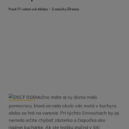
pred 17 rokmi
od
Alinka
• 3 minúty čítania
Možno máte aj vy doma malú
pomocnicu, ktorá sa rada okolo vás motá v kuchyni,
alebo sa hrá na varenie. Pri týchto činnostiach by jej
nemala určite chýbať zásterka a čiapočka ako
riadnej kuchárke. Ak ste trošku zručná v šití,