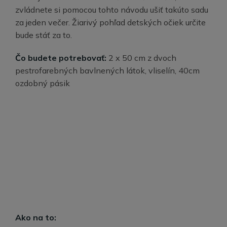
zvládnete si pomocou tohto návodu ušiť takúto sadu
za jeden večer. Žiarivý pohľad detských očiek určite
bude stáť za to.
Čo budete potrebovať:
2 x 50 cm z dvoch
pestrofarebných bavlnených látok, vliselín, 40cm
ozdobný pásik
Ako na to: