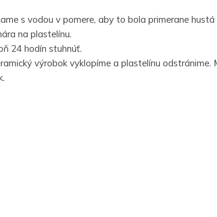
šame s vodou v pomere, aby to bola primerane hustá
ára na plastelínu.
ň 24 hodín stuhnúť.
eramický výrobok vyklopíme a plastelínu odstránime
k.