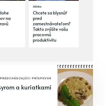
Alinka
úlohe
Chcete sa blysnúť
pov na
pred
dravú
zamestnávateľom?
Takto zvýšite vašu
pracovnú
produktivitu
PREDCHÁDZAJÚCI PRÍSPEVOK
 syrom a kuriatkami