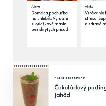
Alinka
Alinka
Domáca pochúťka
Vstávanie 
na chlebík: Vyrobte
stresu: Sup
si orieškové maslo
a zdravé r
bez skrytých prísad
ĎALŠÍ PRÍSPEVOK
Čokoládový puding 
jahôd