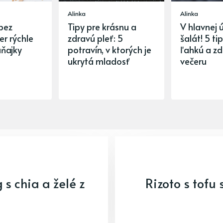
Alinka
Alinka
bez
Tipy pre krásnu a
V hlavnej 
er rýchle
zdravú pleť: 5
šalát! 5 ti
aňajky
potravín, v ktorých je
ľahkú a z
ukrytá mladosť
večeru
s chia a želé z
Rizoto s tofu