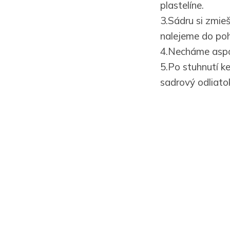
plastelíne.
3.Sádru si zmie
nalejeme do poh
4.Necháme aspo
5.Po stuhnutí k
sadrový odliato