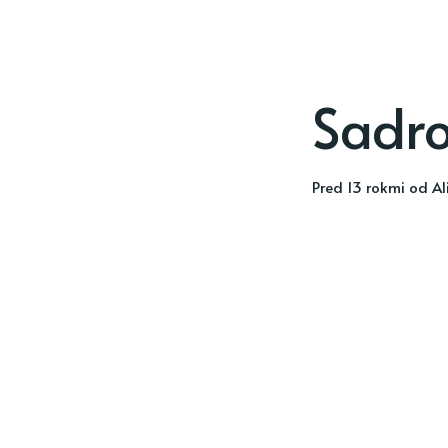
Sadr
pred 13 rokmi
od
Al