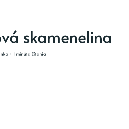
ová skamenelina
inka
• 1 minúta čítania