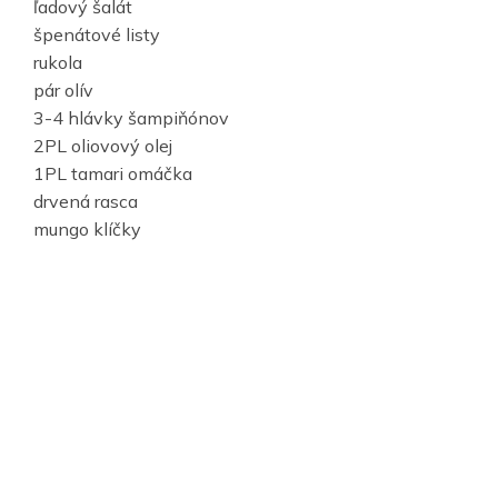
ľadový šalát
špenátové listy
rukola
pár olív
3-4 hlávky šampiňónov
2PL oliovový olej
1PL tamari omáčka
drvená rasca
mungo klíčky