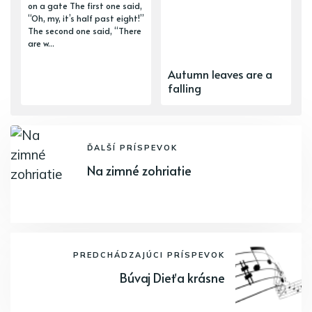
on a gate The first one said,
“Oh, my, it’s half past eight!”
The second one said, “There
are w...
Autumn leaves are a
falling
ĎALŠÍ PRÍSPEVOK
Na zimné zohriatie
PREDCHÁDZAJÚCI PRÍSPEVOK
Búvaj Dieťa krásne