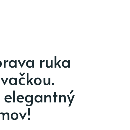
prava ruka
ývačkou.
 elegantný
omov!