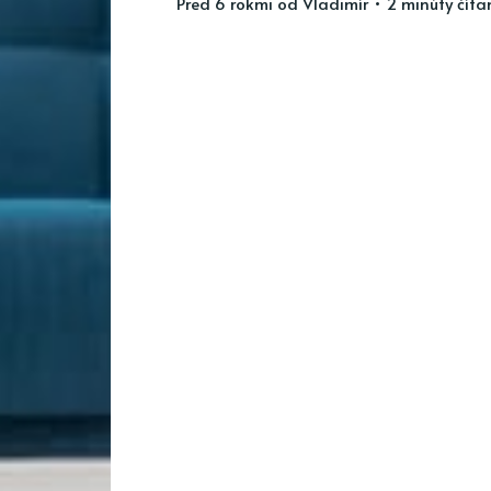
pred 6 rokmi
od
Vladimír
• 2 minúty číta