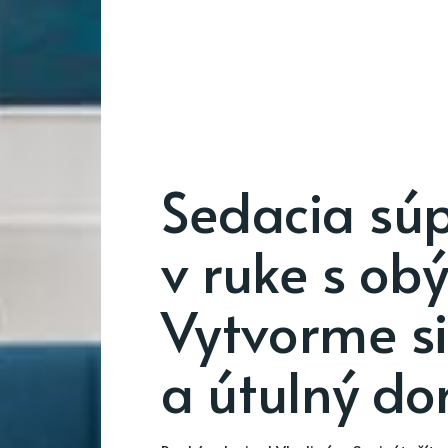
Sedacia sú
v ruke s ob
Vytvorme si
a útulný d