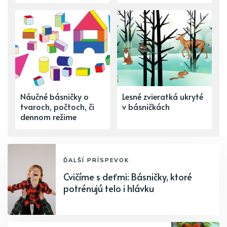
Náučné básničky o
Lesné zvieratká ukryté
tvaroch, počtoch, či
v básničkách
dennom režime
ĎALŠÍ PRÍSPEVOK
Cvičíme s deťmi: Básničky, ktoré
potrénujú telo i hlávku