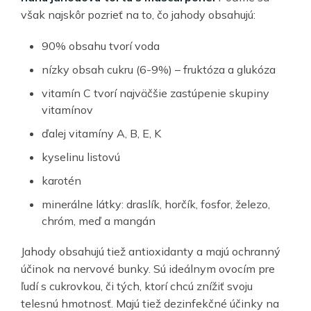
však najskôr pozrieť na to, čo jahody obsahujú:
90% obsahu tvorí voda
nízky obsah cukru (6-9%) – fruktóza a glukóza
vitamín C tvorí najväčšie zastúpenie skupiny
vitamínov
ďalej vitamíny A, B, E, K
kyselinu listovú
karotén
minerálne látky: draslík, horčík, fosfor, železo,
chróm, meď a mangán
Jahody obsahujú tiež antioxidanty a majú ochranný
účinok na nervové bunky. Sú ideálnym ovocím pre
ľudí s cukrovkou, či tých, ktorí chcú znížiť svoju
telesnú hmotnosť. Majú tiež dezinfekčné účinky na