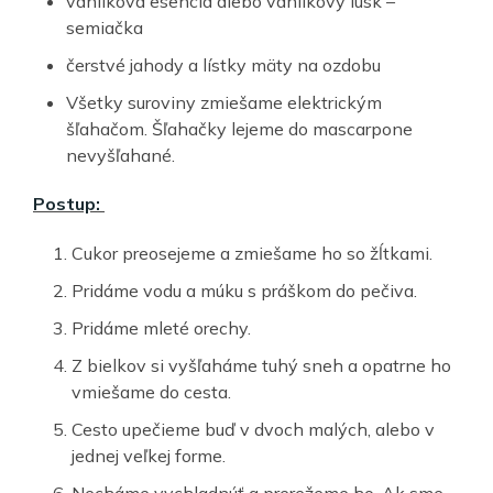
vanilková esencia alebo vanilkový lusk –
semiačka
čerstvé jahody a lístky mäty na ozdobu
Všetky suroviny zmiešame elektrickým
šľahačom. Šľahačky lejeme do mascarpone
nevyšľahané.
Postup:
Cukor preosejeme a zmiešame ho so žĺtkami.
Pridáme vodu a múku s práškom do pečiva.
Pridáme mleté orechy.
Z bielkov si vyšľaháme tuhý sneh a opatrne ho
vmiešame do cesta.
Cesto upečieme buď v dvoch malých, alebo v
jednej veľkej forme.