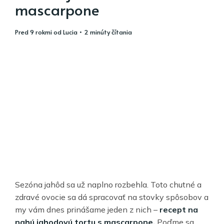
mascarpone
pred 9 rokmi
od
Lucia
• 2 minúty čítania
Sezóna jahôd sa už naplno rozbehla. Toto chutné a
zdravé ovocie sa dá spracovať na stovky spôsobov a
my vám dnes prinášame jeden z nich –
recept na
nahú jahodovú tortu s mascarpone.
Poďme sa