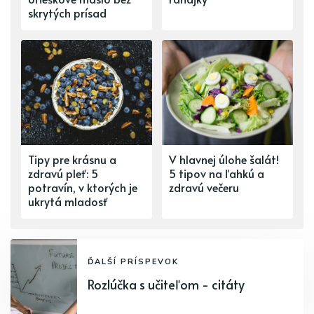
skrytých prísad
Tipy pre krásnu a
V hlavnej úlohe šalát!
zdravú pleť: 5
5 tipov na ľahkú a
potravín, v ktorých je
zdravú večeru
ukrytá mladosť
ĎALŠÍ PRÍSPEVOK
Rozlúčka s učiteľom - citáty