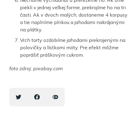
Necháme vychladnúť a prerežeme ho. Ak sme
piekli v jednej veľkej forme, prekrojíme ho na tri
časti. Ak v dvoch malých, dostaneme 4 korpusy
a tie naplníme plnkou a jahodami nakrájanými
na plátky.
Vrch torty ozdobíme jahodami prekrojenými na
polovičky a lístkami mäty. Pre efekt môžme
poprášiť práškovým cukrom.
foto zdroj: pixabay.com