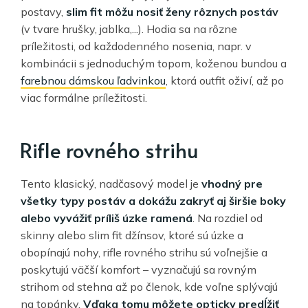
postavy,
slim fit môžu nosiť ženy rôznych postáv
(v tvare hrušky, jablka,...). Hodia sa na rôzne
príležitosti, od každodenného nosenia, napr. v
kombinácii s jednoduchým topom, koženou bundou a
farebnou dámskou ľadvinkou
, ktorá outfit oživí, až po
viac formálne príležitosti.
Rifle rovného strihu
Tento klasický, nadčasový model je
vhodný pre
všetky typy postáv a dokážu zakryť aj širšie boky
alebo vyvážiť príliš úzke ramená
. Na rozdiel od
skinny alebo slim fit džínsov, ktoré sú úzke a
obopínajú nohy, rifle rovného strihu sú voľnejšie a
poskytujú väčší komfort – vyznačujú sa rovným
strihom od stehna až po členok, kde voľne splývajú
na topánky.
Vďaka tomu môžete opticky predĺžiť