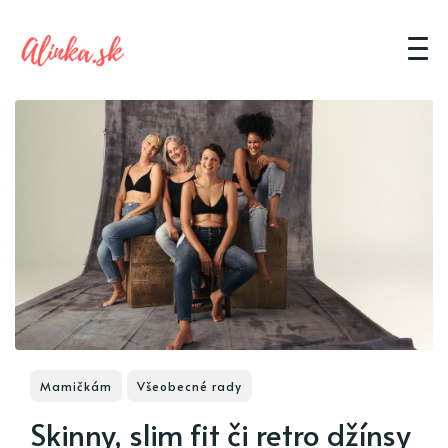
Mamičkám
Všeobecné rady
Skinny, slim fit či retro džínsy