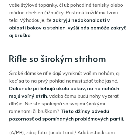
vaše štýlové topánky, či už pohodlné tenisky alebo
módne chelsea čižmičky. Pristanú každému tvaru
tela. Výhodou je, že
zakryjú nedokonalosti v
oblasti bokov a stehien
,
vyšší pás pomôže zakryť
aj bruško
.
Rifle so širokým strihom
Široké dámske rifle dajú vyniknúť vašim nohám, aj
keď sa to na prvý pohľad nemusí zdať také jasné.
Dokonale priliehajú okolo bokov, no na nohách
majú voľný strih
, vďaka čomu budú nohy vyzerať
dlhšie. Nie ste spokojná so svojimi širokými
ramenami či bruškom?
Tieto džínsy odvedú
pozornosť od spomínaných problémových partií.
(A/PR), zdroj foto: Jacob Lund / Adobestock.com