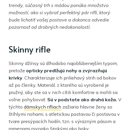
trendy, súčasný trh s módou ponúka množstvo
možností, ako si vybrať perfektný pár riflí, ktorý
bude lichotiť vašej postave a dokonca odvedie
pozornosť od drobných nedokonalostí.
Skinny rifle
Skinny džínsy sú dlhodobo najobľúbenejším typom,
pretože
opticky predlžujú nohy a zvýrazňujú
krivky
. Charakterizuje ich priliehavý strih od bokov
až po členky. Materiál, z ktorého sú vyrobené je
pružný, aby ste sa v nich cítili komfortne a mohli sa
voľne pohybovať.
Sú v podstate ako druhá koža.
V
týchto
dámskych rifliach
zažiaria hlavne ženy so
štíhlymi nohami, s atletickou postavou či postavou v
tvare presýpacích hodín, tzn. s výrazným pásom a
ramenami rovnako širokými ako boky.