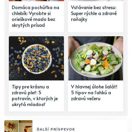
Domáca pochúťka na
Vstávanie bez stresu:
chlebík: Vyrobte si
Super rýchle a zdravé
orieškové maslo bez
raňajky
skrytých prísad
Tipy pre krásnu a
V hlavnej úlohe šalát!
zdravú pleť: 5
5 tipov na ľahkú a
potravín, v ktorých je
zdravú večeru
ukrytá mladosť
ĎALŠÍ PRÍSPEVOK