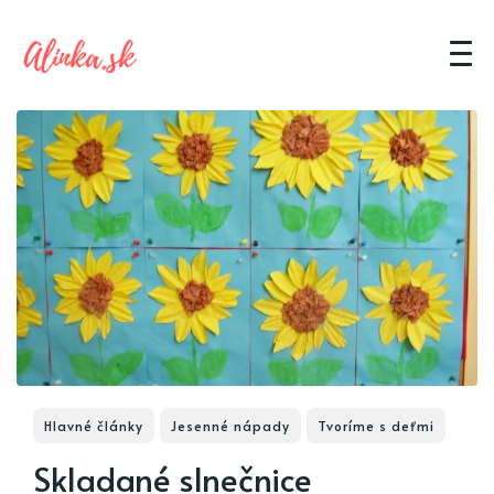
Hlavné články
Jesenné nápady
Tvoríme s deťmi
Skladané slnečnice