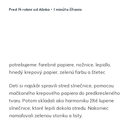
pred 14 rokmi
od
Alinka
• 1 minúta čítania
potrebujeme: farebné papiere, nožnice, lepidlo,
hnedý krepový papier, zelenú farbu a štetec
Deti si najskôr spravili stred slnečnice, pomocou
mačkaného krepového papiera do predkresleného
tvaru. Potom skladali ako harmoniku žlté lupene
slnečnice, ktoré lepili dokola stredu. Nakoniec
namaľovali zelenou stonku a listy.