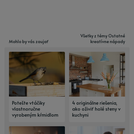
Všetky z témy Ostatné
Mohlo by vás zaujať
kreatívne nápady
Potešte vtáčiky
4 originálne riešenia,
vlastnoručne
ako oživiť holé steny v
vyrobeným kŕmidlom
kuchyni