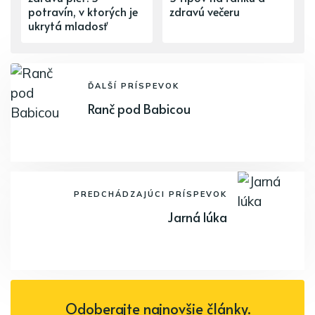
potravín, v ktorých je
zdravú večeru
ukrytá mladosť
ĎALŠÍ PRÍSPEVOK
Ranč pod Babicou
PREDCHÁDZAJÚCI PRÍSPEVOK
Jarná lúka
Odoberajte najnovšie články.