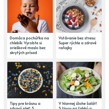
Domáca pochúťka na
Vstávanie bez stresu:
chlebík: Vyrobte si
Super rýchle a zdravé
orieškové maslo bez
raňajky
skrytých prísad
Tipy pre krásnu a
V hlavnej úlohe šalát!
zdravú pleť: 5
5 tipov na ľahkú a