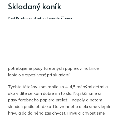
Skladaný koník
pred 16 rokmi
od
Alinka
• 1 minúta čítania
potrebujeme pásy farebných papierov, nožnice,
lepidlo a trpezlivosť pri skladaní
Týchto tátošov som robila so 4-4,5 ročnými deťmi a
ako vidíte celkom dobre im to šlo. Najskôr sme si
pásy farebného papiera preložili napoly a potom
skladali podľa obrázka. Do vrchného dielu sme vlepili
hrivu a do dolného zas chvost. Hrivu aj chvost sme