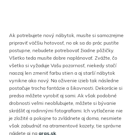
Ak potrebujete nový nábytok, musíte si samozrejme
pripraviť väčšiu hotovosť, no ak sa do prác pustíte
postupne, nebudete potrebovať žiadne pôžičky.
Všetko teda musíte dobre naplánovať. Zvážte, čo
všetko si vyžaduje Vašu pozornosť, niekedy stačí
naozaj len zmeniť farbu stien a aj starší nábytok
vynikne ako nový. Na oživenie izieb tak následne
postačuje trocha fantázie a šikovnosti. Dekorácie si
predsa môžete vyrobiť aj sami. Ak však podobné
drobnosti veľmi neobľubujete, môžete si bývanie
skrášliť aj rodinnými fotografiami. Ich vytlačenie nie
je zložité a pokojne to zvládnete aj doma, nesmiete
však zabudnúť na atramentové kazety, tie správne
nájdete aj na
gras.sk
.