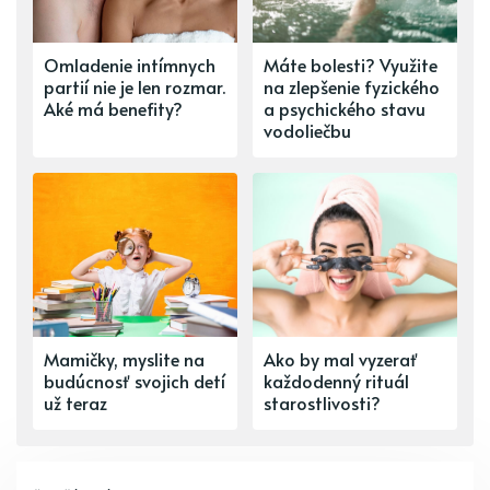
Omladenie intímnych
Máte bolesti? Využite
partií nie je len rozmar.
na zlepšenie fyzického
Aké má benefity?
a psychického stavu
vodoliečbu
Mamičky, myslite na
Ako by mal vyzerať
budúcnosť svojich detí
každodenný rituál
už teraz
starostlivosti?