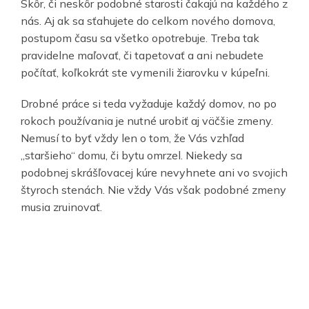
Skôr, či neskôr podobné starosti čakajú na každého z
nás. Aj ak sa sťahujete do celkom nového domova,
postupom času sa všetko opotrebuje. Treba tak
pravidelne maľovať, či tapetovať a ani nebudete
počítať, koľkokrát ste vymenili žiarovku v kúpeľni.
Drobné práce si teda vyžaduje každý domov, no po
rokoch používania je nutné urobiť aj väčšie zmeny.
Nemusí to byť vždy len o tom, že Vás vzhľad
„staršieho“ domu, či bytu omrzel. Niekedy sa
podobnej skrášľovacej kúre nevyhnete ani vo svojich
štyroch stenách. Nie vždy Vás však podobné zmeny
musia zruinovať.