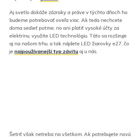
Aj svetlo dokáže zázraky a práve v týchto dňoch ho
budeme potrebovať oveľa viac. Ak teda nechcete
doma sedieť potme, no ani platiť vysoké účty za
elektrinu, využite LED technológiu. Táto sa rozširuje
aj na našom trhu, a tak nájdete LED žiarovky e27, čo
je
najpoužívanejší typ závitu
aj u nás.
Šetriť však netreba na všetkom. Ak potrebujete novú