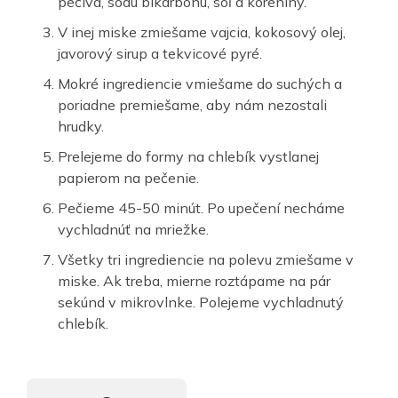
pečiva, sódu bikarbónu, soľ a koreniny.
V inej miske zmiešame vajcia, kokosový olej,
javorový sirup a tekvicové pyré.
Mokré ingrediencie vmiešame do suchých a
poriadne premiešame, aby nám nezostali
hrudky.
Prelejeme do formy na chlebík vystlanej
papierom na pečenie.
Pečieme 45-50 minút. Po upečení necháme
vychladnúť na mriežke.
Všetky tri ingrediencie na polevu zmiešame v
miske. Ak treba, mierne roztápame na pár
sekúnd v mikrovlnke. Polejeme vychladnutý
chlebík.