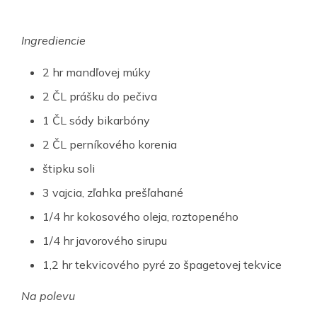
Ingrediencie
2 hr mandľovej múky
2 ČL prášku do pečiva
1 ČL sódy bikarbóny
2 ČL perníkového korenia
štipku soli
3 vajcia, zľahka prešľahané
1/4 hr kokosového oleja, roztopeného
1/4 hr javorového sirupu
1,2 hr tekvicového pyré zo špagetovej tekvice
Na polevu