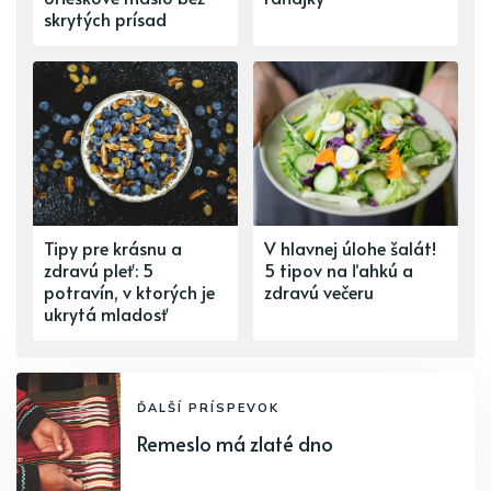
skrytých prísad
Tipy pre krásnu a
V hlavnej úlohe šalát!
zdravú pleť: 5
5 tipov na ľahkú a
potravín, v ktorých je
zdravú večeru
ukrytá mladosť
ĎALŠÍ PRÍSPEVOK
Remeslo má zlaté dno