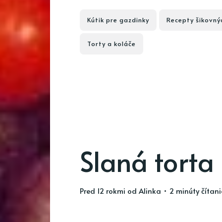
Kútik pre gazdinky
Recepty šikovný
Torty a koláče
Slaná torta
pred 12 rokmi
od
Alinka
• 2 minúty čítan