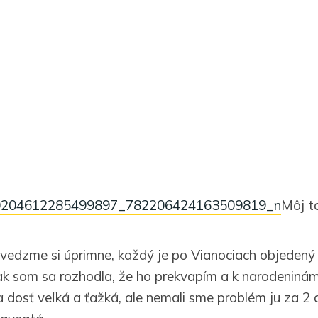
Môj t
vedzme si úprimne, každý je po Vianociach objedený
ak som sa rozhodla, že ho prekvapím a k narodeniná
a dosť veľká a ťažká, ale nemali sme problém ju za 2 d