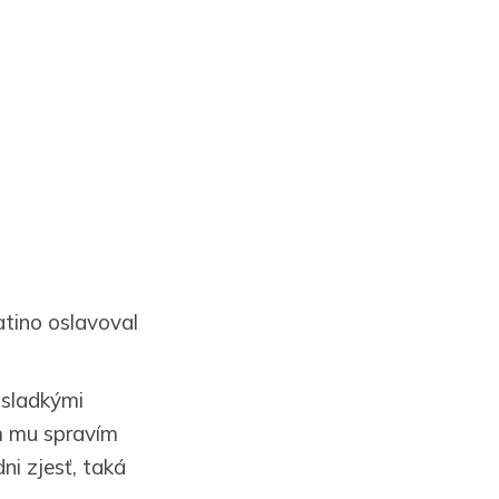
atino oslavoval
 sladkými
m mu spravím
ni zjesť, taká