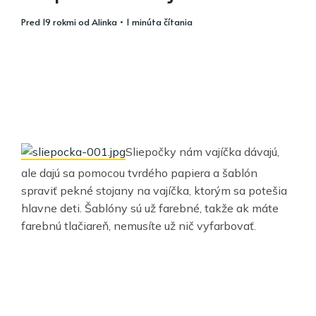
pred 19 rokmi
od
Alinka
• 1 minúta čítania
Sliepočky nám vajíčka dávajú,
ale dajú sa pomocou tvrdého papiera a šablón
spraviť pekné stojany na vajíčka, ktorým sa potešia
hlavne deti. Šablóny sú už farebné, takže ak máte
farebnú tlačiareň, nemusíte už nič vyfarbovať.