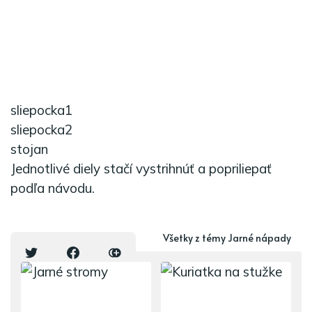
sliepocka1
sliepocka2
stojan
Jednotlivé diely stačí vystrihnúť a popriliepať
podľa návodu.
Mohlo by vás zaujať
Všetky z témy Jarné nápady