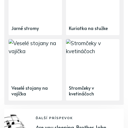
Jarné stromy
Kuriatka na stužke
Veselé stojany na
Stromčeky v
vajíčka
kvetináčoch
ĎALŠÍ PRÍSPEVOK
Are you sleeping, Brother John