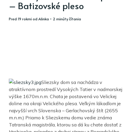
– Batizovské pleso
pred 19 rokmi
od
Alinka
• 2 minúty čítania
Sliezsky dom sa nachádza v
atraktívnom prostredí Vysokých Tatier v nadmorskej
výške 1670m.n.m. Chata je postavená vo Velickej
doline na okraji Velického plesa. Veľkým lákadlom je
najvyšší vrch Slovenska – Gerlachovský štít (2655
m.n.m.) Priamo k Sliezskemu domu vedie známa
Tatranská magistrála, ktorou sa dá ku chate dostať z
Hrebienka, prípadne z druhej strany z Popradského