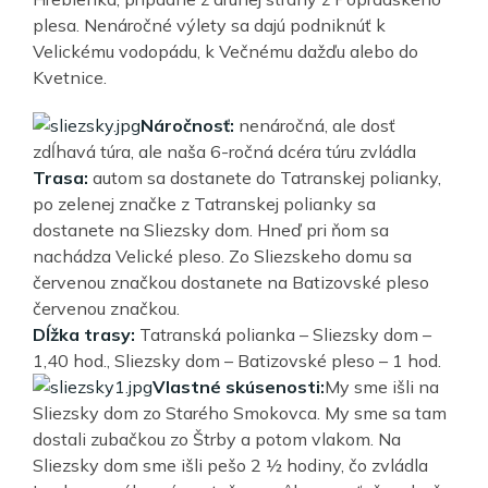
plesa. Nenáročné výlety sa dajú podniknúť k
Velickému vodopádu, k Večnému dažďu alebo do
Kvetnice.
Náročnosť:
nenáročná, ale dosť
zdĺhavá túra, ale naša 6-ročná dcéra túru zvládla
Trasa:
autom sa dostanete do Tatranskej polianky,
po zelenej značke z Tatranskej polianky sa
dostanete na Sliezsky dom. Hneď pri ňom sa
nachádza Velické pleso. Zo Sliezskeho domu sa
červenou značkou dostanete na Batizovské pleso
červenou značkou.
Dĺžka trasy:
Tatranská polianka – Sliezsky dom –
1,40 hod., Sliezsky dom – Batizovské pleso – 1 hod.
Vlastné skúsenosti:
My sme išli na
Sliezsky dom zo Starého Smokovca. My sme sa tam
dostali zubačkou zo Štrby a potom vlakom. Na
Sliezsky dom sme išli pešo 2 ½ hodiny, čo zvládla