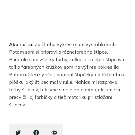
Ako na to:
Zo žltého výkresu som vystrihla kruh.
Potom som si pripravila rôznofarebné štipce.
Porátala som všetky farby, koľko je ktorých štipcov a
toľko farebných krúžkov som na výkres pokreslila.
Potom už len synček pripínal štipčeky na tú farebnú
plôšku, aký štipec mal v ruke. Nahlas mi rozprával
farby štipcov, tak sme sa nielen pohrali, ale sme si
precvičili aj farbičky a tiež motoriku pri stláčaní
štipcov.