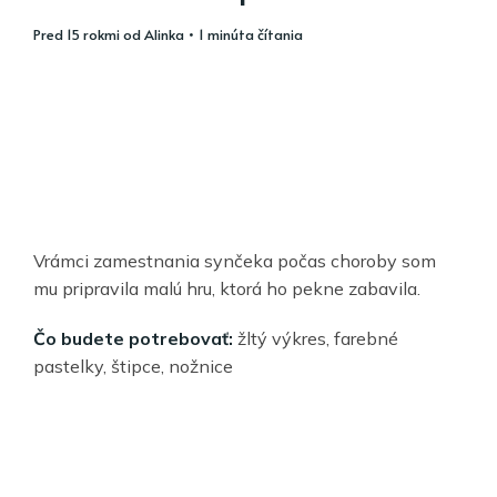
pred 15 rokmi
od
Alinka
• 1 minúta čítania
Vrámci zamestnania synčeka počas choroby som
mu pripravila malú hru, ktorá ho pekne zabavila.
Čo budete potrebovať:
žltý výkres, farebné
pastelky, štipce, nožnice