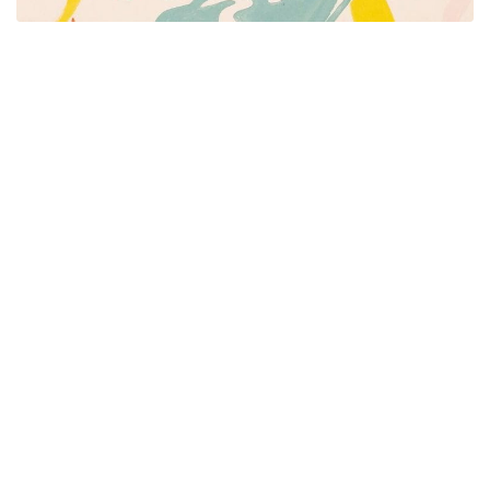
Píšeme pre mamičky aj oteckov. Kreatívne nápady
pre čas s deťmi. Články o rodine, básničky a pesničky
pre deti. Slovenské zvyky a sviatky a recepty.