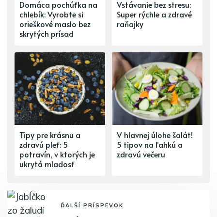
Domáca pochúťka na
Vstávanie bez stresu:
chlebík: Vyrobte si
Super rýchle a zdravé
orieškové maslo bez
raňajky
skrytých prísad
Tipy pre krásnu a
V hlavnej úlohe šalát!
zdravú pleť: 5
5 tipov na ľahkú a
potravín, v ktorých je
zdravú večeru
ukrytá mladosť
ĎALŠÍ PRÍSPEVOK