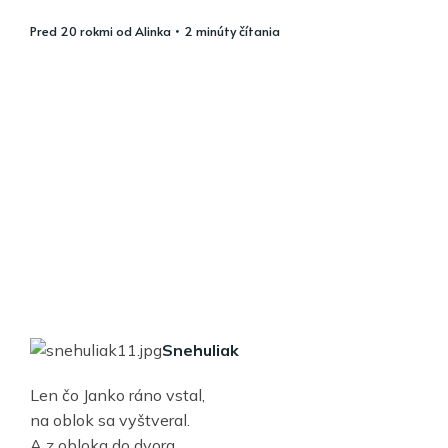
pred 20 rokmi
od
Alinka
• 2 minúty čítania
Snehuliak
Len čo Janko ráno vstal,
na oblok sa vyštveral.
A z obloka do dvora