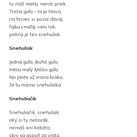
tu máš metlu, nerob priek.
Tretia guľa – to je hlava,
na hrniec si pozor dávaj,
fajku cmúľaj, veru tak,
pekný je ten snehuliak.
Snehuliak
Jedna guľa, druhá guľa,
tretiu malý Miško gúľa.
Na plote už vrana kráka,
že tu máme snehuliaka.
Snehuliačik
Snehuliačik, snehuliak,
aký si ty neborák,
nemáš ani kabáta,
skry sa aspoň za vráta.