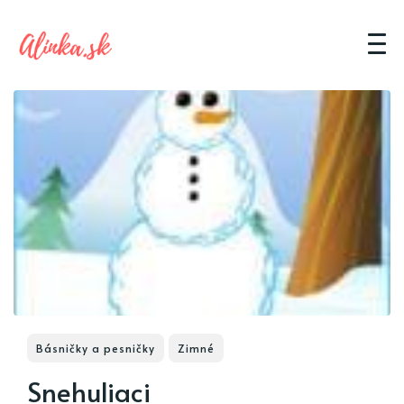
Básničky a pesničky
Zimné
Snehuliaci