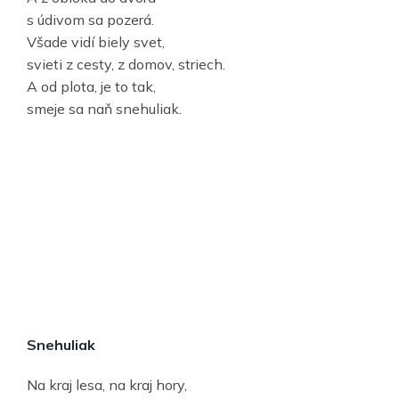
s údivom sa pozerá.
Všade vidí biely svet,
svieti z cesty, z domov, striech.
A od plota, je to tak,
smeje sa naň snehuliak.
Snehuliak
Na kraj lesa, na kraj hory,