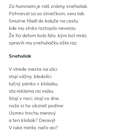
Za humnami je náš známy snehuliak.
Pohneval sa so slniečkom, veru tak.
Smutne hľadí do kaluže na cestu,
kde mu slnko roztopilo nevestu.
Že ho deťom bolo ľúto, kým bol mráz,
spravili mu snehuliačku ešte raz.
Snehuliak
V strede mesta na ulici
stojí vážny, bledolíci
tučný pánko v klobúku,
sťa reklama na múku.
Stojí v noci, stojí vo dne,
nože si ho obzrieť poďme:
Úsmev trochu meravý
a ten klobúk? Deravý!
V ruke metla, načo asi?