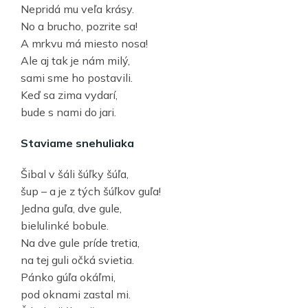
Nepridá mu veľa krásy.
No a brucho, pozrite sa!
A mrkvu má miesto nosa!
Ale aj tak je nám milý,
sami sme ho postavili.
Keď sa zima vydarí,
bude s nami do jari.
Staviame snehuliaka
Šibal v šáli šúľky šúľa,
šup – a je z tých šúľkov guľa!
Jedna guľa, dve gule,
bielulinké bobule.
Na dve gule príde tretia,
na tej guli očká svietia.
Pánko gúľa okáľmi,
pod oknami zastal mi.