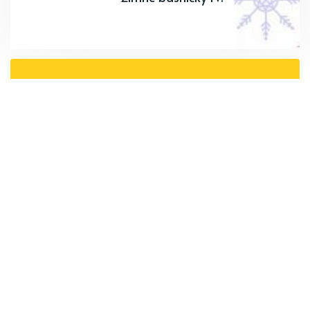
Odoberajte najnovšie články.
Odoberať