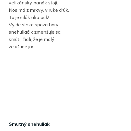
velikánsky panák stojí.
Nos má z mrkvy, v ruke drúk.
To je silák ako buk!
Vyjde slnko spoza hory
snehuliačik zmenšuje sa.
smúti, žiali, že je malý
že už ide jar.
Smutný snehuliak