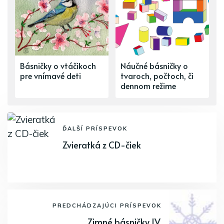
Básničky o vtáčikoch
Náučné básničky o
pre vnímavé deti
tvaroch, počtoch, či
dennom režime
ĎALŠÍ PRÍSPEVOK
Zvieratká z CD-čiek
PREDCHÁDZAJÚCI PRÍSPEVOK
Zimné básničky IV.