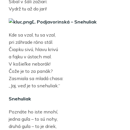
Šibal v šáli zažiari:
Vydrž tu až do jari!
Ľ. Podjavorinská – Snehuliak
Kde sa vzal, tu sa vzal,
pri záhrade ráno stál.
Čiapku sivú, hlavu krivú
a fajku v ústach mal.
V košieľke neborák!
Čože je to za panák?
Zasmiala sa mladá chasa:
„Jaj, veď je to snehuliak.“
Snehuliak
Poznáte ho iste mnohí,
jedna guľa – to sú nohy,
druhá guľa – to je driek,