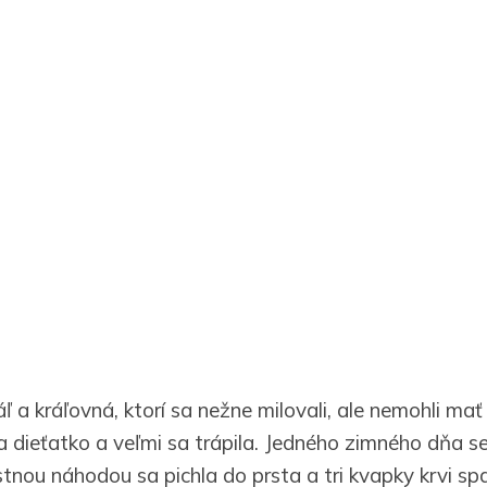
áľ a kráľovná, ktorí sa nežne milovali, ale nemohli mať
a dieťatko a veľmi sa trápila. Jedného zimného dňa se
tnou náhodou sa pichla do prsta a tri kvapky krvi spa