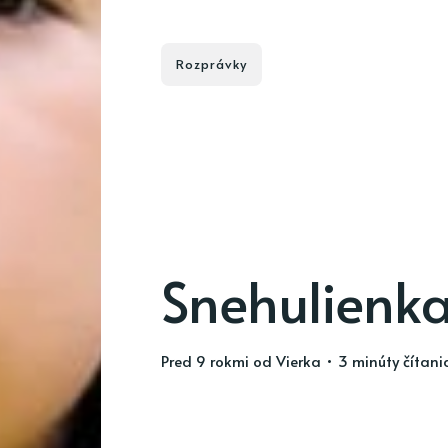
Rozprávky
Snehulienk
pred 9 rokmi
od
Vierka
• 3 minúty čítani