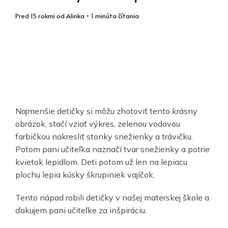
pred 15 rokmi
od
Alinka
• 1 minúta čítania
Najmenšie detičky si môžu zhotoviť tento krásny
obrázok, stačí vziať výkres, zelenou vodovou
farbičkou nakresliť stonky snežienky a trávičku.
Potom pani učiteľka naznačí tvar snežienky a potrie
kvietok lepidlom. Deti potom už len na lepiacu
plochu lepia kúsky škrupiniek vajíčok.
Tento nápad robili detičky v našej materskej škole a
ďakujem pani učiteľke za inšpiráciu.