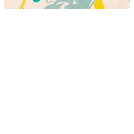
Píšeme pre mamičky aj oteckov. Kreatívne nápady
pre čas s deťmi. Články o rodine, básničky a pesničky
pre deti. Slovenské zvyky a sviatky a recepty.