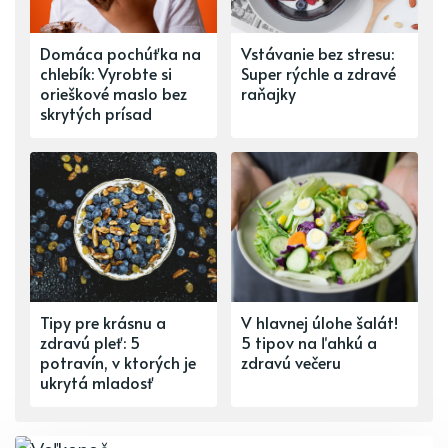
Domáca pochúťka na
Vstávanie bez stresu:
chlebík: Vyrobte si
Super rýchle a zdravé
orieškové maslo bez
raňajky
skrytých prísad
Tipy pre krásnu a
V hlavnej úlohe šalát!
zdravú pleť: 5
5 tipov na ľahkú a
potravín, v ktorých je
zdravú večeru
ukrytá mladosť