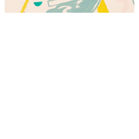
Píšeme pre mamičky aj oteckov. Kreatívne nápady
pre čas s deťmi. Články o rodine, básničky a pesničky
pre deti. Slovenské zvyky a sviatky a recepty.