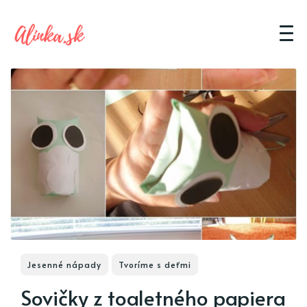
Jesenné nápady
Tvoríme s deťmi
Sovičky z toaletného papiera