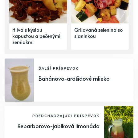
Hliva s kyslou
Grilovaná zelenina so
kapustou a pečenými
slaninkou
zemiakmi
ĎALŠÍ PRÍSPEVOK
Banánovo-arašidové mlieko
PREDCHÁDZAJÚCI PRÍSPEVOK
Rebarborovo-jablková limonáda