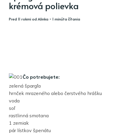
krémová polievka
pred 11 rokmi
od
Alinka
• 1 minúta čítania
Čo potrebujete:
zelená špargľa
hrnček mrazeného alebo čerstvého hrášku
voda
soľ
rastlinná smotana
1 zemiak
pár lístkov špenátu