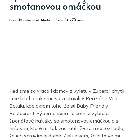
smotanovou omáčkou
pred 18 rokmi
od
Alinka
• 1 minúta čítania
Keď sme sa vracali domov z výletu v Zuberci, chytili
sme hlad a tak sme sa zastavili v Penzióne Villa
Betula, kde okrem toho, že sú Baby Friendly
Restaurant, výborne varia. Ja som si vybrala
špenátové halušky so smotanovou omáčkou a s
hríbikmi, ktoré mi tak zachutili, že som sa rozhodla,
že ich spravím aj doma. Zistila som, že je to veľmi