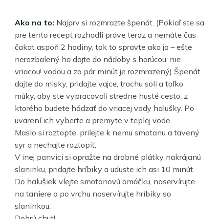
Ako na to:
Najprv si rozmrazte špenát. (Pokiaľ ste sa
pre tento recept rozhodli práve teraz a nemáte čas
čakať aspoň 2 hodiny, tak to spravte ako ja – ešte
nerozbalený ho dajte do nádoby s horúcou, nie
vriacou! vodou a za pár minút je rozmrazený) Špenát
dajte do misky, pridajte vajce, trochu soli a toľko
múky, aby ste vypracovali stredne husté cesto, z
ktorého budete hádzať do vriacej vody halušky. Po
uvarení ich vyberte a premyte v teplej vode.
Maslo si roztopte, prilejte k nemu smotanu a tavený
syr a nechajte roztopiť.
V inej panvici si opražte na drobné plátky nakrájanú
slaninku, pridajte hríbiky a uduste ich asi 10 minút.
Do halušiek vlejte smotanovú omáčku, naservírujte
na taniere a po vrchu naservírujte hríbiky so
slaninkou.
Dobrú chuť!