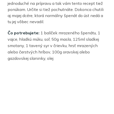
jednoduché na prípravu a tak vám tento recept tiež
ponúkam. Určite si tiež pochutnáte. Dokonca chutili
aj mojej dcére, ktorá normálny špenát do úst nedá a
tu jej vôbec nevadil.
Čo potrebujete:
1 balíček mrazeného špenátu, 1
vajce, hladkú múku, soľ, 50g masla, 125ml sladkej
smotany, 1 tavený syr v črievku, hrsť mrazených
alebo čerstvých hríbov, 100g oravskej alebo
gazdovskej slaninky, olej