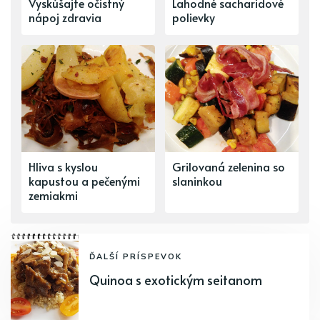
Vyskúšajte očistný
Lahodné sacharidové
nápoj zdravia
polievky
Hliva s kyslou
Grilovaná zelenina so
kapustou a pečenými
slaninkou
zemiakmi
ĎALŠÍ PRÍSPEVOK
Quinoa s exotickým seitanom