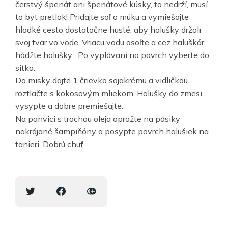
čerstvý špenát ani špenátové kúsky, to nedrží, musí
to byť pretlak! Pridajte soľ a múku a vymiešajte
hladké cesto dostatočne husté, aby halušky držali
svoj tvar vo vode. Vriacu vodu osoľte a cez haluškár
hádžte halušky . Po vyplávaní na povrch vyberte do
sitka.
Do misky dajte 1 črievko sojakrému a vidličkou
roztlačte s kokosovým mliekom. Halušky do zmesi
vysypte a dobre premiešajte.
Na panvici s trochou oleja opražte na pásiky
nakrájané šampiňóny a posypte povrch halušiek na
tanieri. Dobrú chuť.