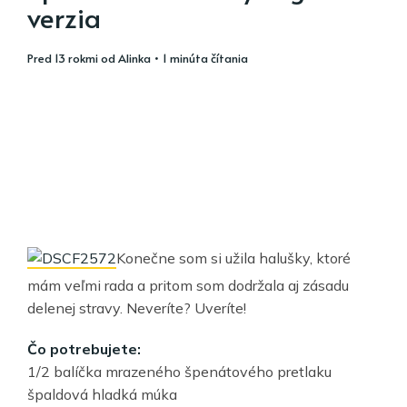
verzia
pred 13 rokmi
od
Alinka
• 1 minúta čítania
Konečne som si užila halušky, ktoré
mám veľmi rada a pritom som dodržala aj zásadu
delenej stravy. Neveríte? Uveríte!
Čo potrebujete:
1/2 balíčka mrazeného špenátového pretlaku
špaldová hladká múka