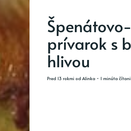
Špenátovo-
prívarok s
hlivou
pred 13 rokmi
od
Alinka
• 1 minúta čítan