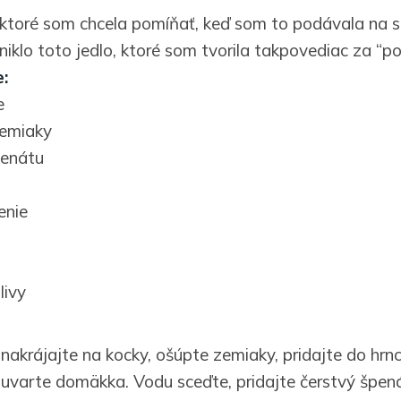
, ktoré som chcela pomíňať, keď som to podávala na st
iklo toto jedlo, ktoré som tvorila takpovediac za “p
:
e
zemiaky
penátu
enie
livy
nakrájajte na kocky, ošúpte zemiaky, pridajte do hrnc
 uvarte domäkka. Vodu sceďte, pridajte čerstvý špen