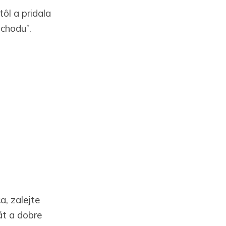
ôl a pridala
ochodu”.
a, zalejte
át a dobre