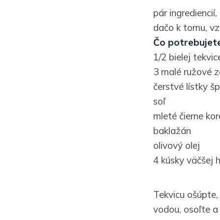
pár ingrediencií
dačo k tomu, vzn
Čo potrebujete
1/2 bielej tekvic
3 malé ružové 
čerstvé lístky š
soľ
mleté čierne kor
baklažán
olivový olej
4 kúsky väčšej h
Tekvicu ošúpte, 
vodou, osoľte a