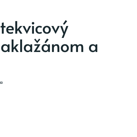
tekvicový
 baklažánom a
ia