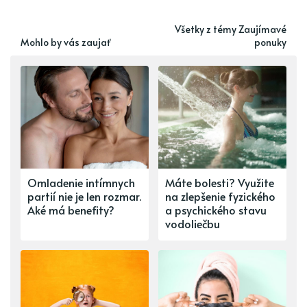
Všetky z témy Zaujímavé
Mohlo by vás zaujať
ponuky
Omladenie intímnych
Máte bolesti? Využite
partií nie je len rozmar.
na zlepšenie fyzického
Aké má benefity?
a psychického stavu
vodoliečbu