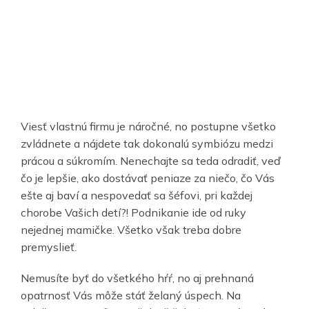
Viesť vlastnú firmu je náročné, no postupne všetko
zvládnete a nájdete tak dokonalú symbiózu medzi
prácou a súkromím. Nenechajte sa teda odradiť, veď
čo je lepšie, ako dostávať peniaze za niečo, čo Vás
ešte aj baví a nespovedať sa šéfovi, pri každej
chorobe Vašich detí?! Podnikanie ide od ruky
nejednej mamičke. Všetko však treba dobre
premyslieť.
Nemusíte byť do všetkého hŕŕ, no aj prehnaná
opatrnosť Vás môže stáť želaný úspech. Na