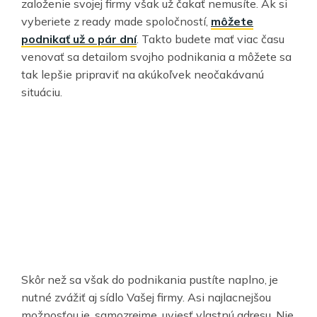
založenie svojej firmy však už čakať nemusíte. Ak si
vyberiete z ready made spoločností,
môžete
podnikať už o pár dní
. Takto budete mať viac času
venovať sa detailom svojho podnikania a môžete sa
tak lepšie pripraviť na akúkoľvek neočakávanú
situáciu.
Skôr než sa však do podnikania pustíte naplno, je
nutné zvážiť aj sídlo Vašej firmy. Asi najlacnejšou
možnosťou je, samozrejme, uviesť vlastnú adresu. Nie