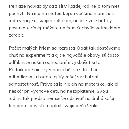
Peniaze naviac by sa zišli v každej rodine, o tom niet
pochýb. Najmä na materskej sa väčšina mamičiek
rada venuje aj svojim záľubám, no ak svoje hobby
posuniete ďalej, môžete na ňom čochvíľa veľmi dobre
zarobiť.
Počet malých firiem sa rozrastá. Opäť tak dostávame
chuť na experiment a aj tie najväčšie obavy sú často
odfúknuté našim odhodlaním vyskúšať si to.
Podnikanie nie je jednoduché, no s trochou
odhodlania si budete aj Vy môcť vychutnať
samostatnosť. Práve tá je nielen na materskej, ale aj
neskôr pri výchove detí, na nezaplatenie. Svoju
rodinu tak predsa nemusíte odsúvať na druhú koľaj
len preto, aby ste naplnili svoju peňaženku.