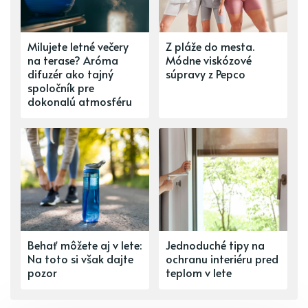
Milujete letné večery
Z pláže do mesta.
na terase? Aróma
Módne viskózové
difuzér ako tajný
súpravy z Pepco
spoločník pre
dokonalú atmosféru
Behať môžete aj v lete:
Jednoduché tipy na
Na toto si však dajte
ochranu interiéru pred
pozor
teplom v lete