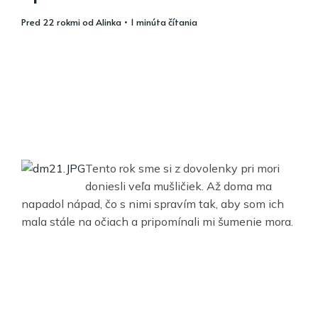
pred 22 rokmi
od
Alinka
• 1 minúta čítania
Tento rok sme si z dovolenky pri mori
doniesli veľa mušličiek. Až doma ma
napadol nápad, čo s nimi spravím tak, aby som ich
mala stále na očiach a pripomínali mi šumenie mora.