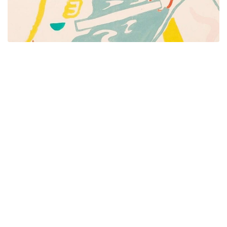
Píšeme pre mamičky aj oteckov. Kreatívne nápady