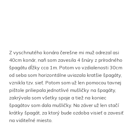
Z vyschnutého konára čerešne mi muž odrezal asi
40cm konár, naň som zavesila 4 šnúry z prírodného
špagátu dĺžky cca 1m. Potom vo vzdialenosti 30cm
od seba som horizontálne uviazala kratšie špagáty,
vznikla tzv. sieť. Potom som už len pomocou tavnej
pištole priliepala jednotlivé mušličky na špagáty,
zakrývala som všetky spoje a tiež na koniec
špagátov som dala mušličky. Na záver už len stačí
krátky špagát, za ktorý bude ozdoba visieť a zavesiť
na viditeľné miesto.