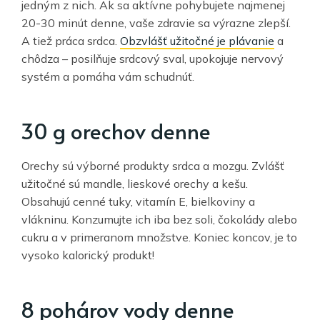
jedným z nich. Ak sa aktívne pohybujete najmenej
20-30 minút denne, vaše zdravie sa výrazne zlepší.
A tiež práca srdca.
Obzvlášť užitočné je plávanie
a
chôdza – posilňuje srdcový sval, upokojuje nervový
systém a pomáha vám schudnúť.
30 g orechov denne
Orechy sú výborné produkty srdca a mozgu. Zvlášť
užitočné sú mandle, lieskové orechy a kešu.
Obsahujú cenné tuky, vitamín E, bielkoviny a
vlákninu. Konzumujte ich iba bez soli, čokolády alebo
cukru a v primeranom množstve. Koniec koncov, je to
vysoko kalorický produkt!
8 pohárov vody denne