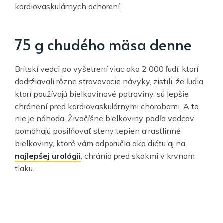
kardiovaskulárnych ochorení.
75 g chudého mäsa denne
Britskí vedci po vyšetrení viac ako 2 000 ľudí, ktorí
dodržiavali rôzne stravovacie návyky, zistili, že ľudia,
ktorí používajú bielkovinové potraviny, sú lepšie
chránení pred kardiovaskulárnymi chorobami. A to
nie je náhoda. Živočíšne bielkoviny podľa vedcov
pomáhajú posilňovať steny tepien a rastlinné
bielkoviny, ktoré vám odporučia ako diétu aj na
najlepšej urológii
, chránia pred skokmi v krvnom
tlaku.