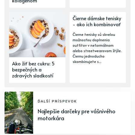
kolagénom
Čierne dámske tenisky
- ako ich kombinovať
Čierne tenisky sú skvelou
možnosťou doplnenia
outfitov v neformálnom
alebo streetwearovom štýle.
Čiernu jednoducho
skombinujete s...
Ako žiť bez cukru: 5
bezpečných a
zdravých sladkostí
ĎALŠÍ PRÍSPEVOK
Najlepšie darčeky pre vášnivého
motorkára