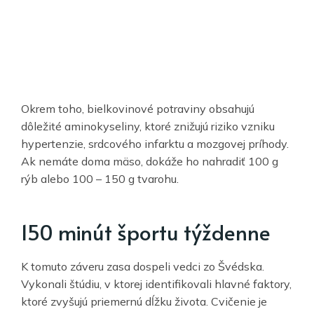
Okrem toho, bielkovinové potraviny obsahujú
dôležité aminokyseliny, ktoré znižujú riziko vzniku
hypertenzie, srdcového infarktu a mozgovej príhody.
Ak nemáte doma mäso, dokáže ho nahradiť 100 g
rýb alebo 100 – 150 g tvarohu.
150 minút športu týždenne
K tomuto záveru zasa dospeli vedci zo Švédska.
Vykonali štúdiu, v ktorej identifikovali hlavné faktory,
ktoré zvyšujú priemernú dĺžku života. Cvičenie je