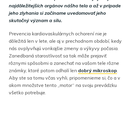
najdôležitejších orgánov nášho tela a až v prípade
jeho zlyhania si začíname uvedomovať jeho
skutočný význam a silu.
Prevencia kardiovaskulárnych ochorení nie je
dôležitá len v lete, ale aj v prechodnom období, kedy
nás ovplyvňujú vonkajšie zmeny a výkyvy počasia.
Zanedbaná starostlivosť sa tak môže prejaviť
rôznymi spôsobmi a zanechať na vašom tele rôzne
známky, ktoré potom odhalí len
dobrý mikroskop
.
Aby ste sa tomu včas vyhli, pripomenieme si, čo a v
akom množstve tento „motor“ na svoju prevádzku
všetko potrebuje.