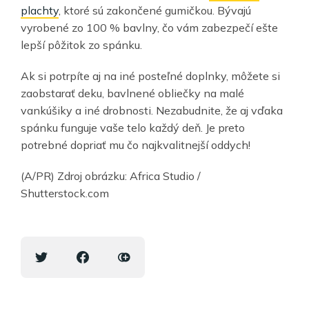
plachty
, ktoré sú zakončené gumičkou. Bývajú
vyrobené zo 100 % bavlny, čo vám zabezpečí ešte
lepší pôžitok zo spánku.
Ak si potrpíte aj na iné posteľné doplnky, môžete si
zaobstarať deku, bavlnené obliečky na malé
vankúšiky a iné drobnosti. Nezabudnite, že aj vďaka
spánku funguje vaše telo každý deň. Je preto
potrebné dopriať mu čo najkvalitnejší oddych!
(A/PR) Zdroj obrázku: Africa Studio /
Shutterstock.com