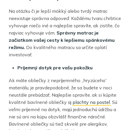
Na otázku či je lepší mäkký alebo tvrdý matrac
neexistuje správna odpoveď. Každému tvaru chrbtice
vyhovuje niečo iné a najlepšie spravíte, ak zistíte, čo
najviac vyhovuje vám.
Správny matrac je
začiatkom vašej cesty k lepšiemu spánkovému
režimu.
Do kvalitného matracu sa určite oplatí
investovať.
Príjemný dotyk pre vašu pokožku
Ak máte obliečky z nepríjemného „hryzúceho“
materiálu, je pravdepodobné, že sa budete v noci
neustále prebúdzať. Najlepšie spravíte, ak si kúpite
kvalitné bavlnené obliečky aj
plachty na posteľ.
Sú
veľmi príjemné na dotyk, majú jednoduchú údržbu a
nie sú ani na kúpu obzvlášť finančne náročné.
Bavlnené obliečky sú tiež skvelé pre alergikov,