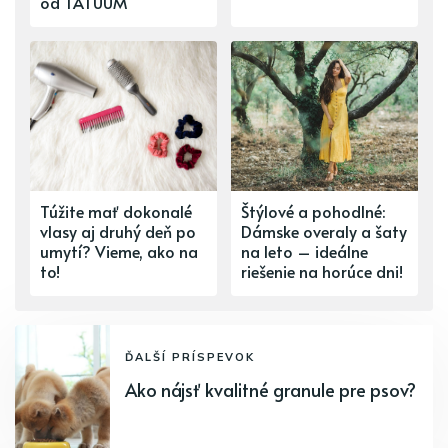
od TATUUM
Túžite mať dokonalé
Štýlové a pohodlné:
vlasy aj druhý deň po
Dámske overaly a šaty
umytí? Vieme, ako na
na leto – ideálne
to!
riešenie na horúce dni!
ĎALŠÍ PRÍSPEVOK
Ako nájsť kvalitné granule pre psov?