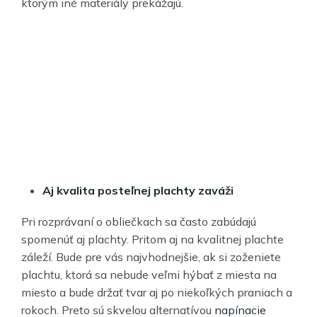
ktorým iné materiály prekážajú.
Aj kvalita posteľnej plachty zaváži
Pri rozprávaní o obliečkach sa často zabúdajú
spomenúť aj plachty. Pritom aj na kvalitnej plachte
záleží. Bude pre vás najvhodnejšie, ak si zoženiete
plachtu, ktorá sa nebude veľmi hýbať z miesta na
miesto a bude držať tvar aj po niekoľkých praniach a
rokoch. Preto sú skvelou alternatívou
napínacie