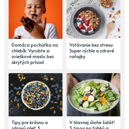
Domáca pochúťka na
Vstávanie bez stresu:
chlebík: Vyrobte si
Super rýchle a zdravé
orieškové maslo bez
raňajky
skrytých prísad
Tipy pre krásnu a
V hlavnej úlohe šalát!
zdravú pleť: 5
5 tipov na ľahkú a