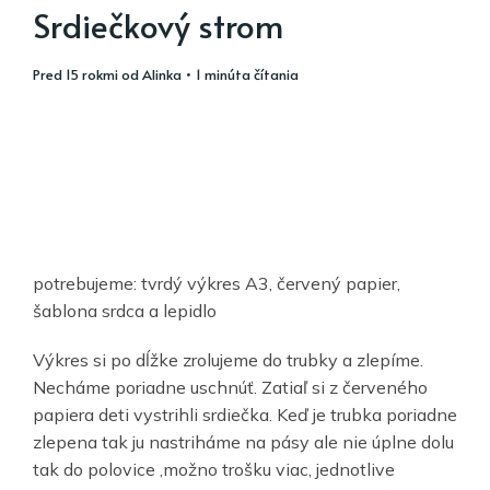
Srdiečkový strom
pred 15 rokmi
od
Alinka
• 1 minúta čítania
potrebujeme: tvrdý výkres A3, červený papier,
šablona srdca a lepidlo
Výkres si po dĺžke zrolujeme do trubky a zlepíme.
Necháme poriadne uschnúť. Zatiaľ si z červeného
papiera deti vystrihli srdiečka. Keď je trubka poriadne
zlepena tak ju nastriháme na pásy ale nie úplne dolu
tak do polovice ,možno trošku viac, jednotlive