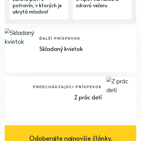
potravín, v ktorých je
zdravú večeru
ukrytá mladosť
ĎALŠÍ PRÍSPEVOK
Skladaný kvietok
PREDCHÁDZAJÚCI PRÍSPEVOK
Z prác detí
Odoberajte najnovšie články.