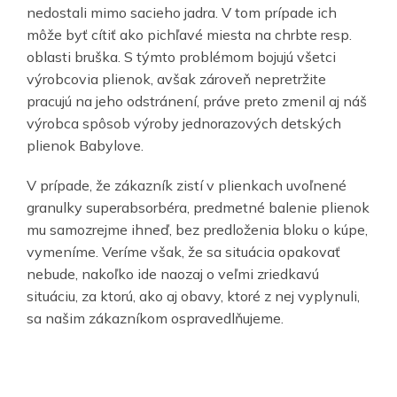
nedostali mimo sacieho jadra. V tom prípade ich
môže byť cítiť ako pichľavé miesta na chrbte resp.
oblasti bruška. S týmto problémom bojujú všetci
výrobcovia plienok, avšak zároveň nepretržite
pracujú na jeho odstránení, práve preto zmenil aj náš
výrobca spôsob výroby jednorazových detských
plienok Babylove.
V prípade, že zákazník zistí v plienkach uvoľnené
granulky superabsorbéra, predmetné balenie plienok
mu samozrejme ihneď, bez predloženia bloku o kúpe,
vymeníme. Veríme však, že sa situácia opakovať
nebude, nakoľko ide naozaj o veľmi zriedkavú
situáciu, za ktorú, ako aj obavy, ktoré z nej vyplynuli,
sa našim zákazníkom ospravedlňujeme.