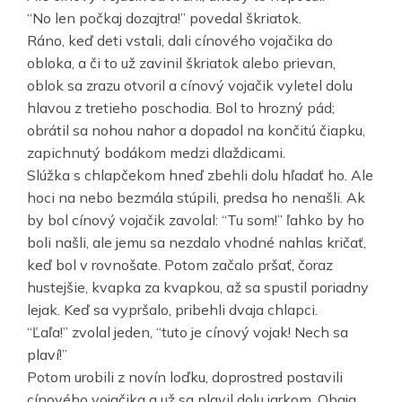
“No len počkaj dozajtra!” povedal škriatok.
Ráno, keď deti vstali, dali cínového vojačika do
obloka, a či to už zavinil škriatok alebo prievan,
oblok sa zrazu otvoril a cínový vojačik vyletel dolu
hlavou z tretieho poschodia. Bol to hrozný pád;
obrátil sa nohou nahor a dopadol na končitú čiapku,
zapichnutý bodákom medzi dlaždicami.
Slúžka s chlapčekom hneď zbehli dolu hľadať ho. Ale
hoci na nebo bezmála stúpili, predsa ho nenašli. Ak
by bol cínový vojačik zavolal: “Tu som!” ľahko by ho
boli našli, ale jemu sa nezdalo vhodné nahlas kričať,
keď bol v rovnošate. Potom začalo pršať, čoraz
hustejšie, kvapka za kvapkou, až sa spustil poriadny
lejak. Keď sa vypršalo, pribehli dvaja chlapci.
“Ľaľa!” zvolal jeden, “tuto je cínový vojak! Nech sa
plaví!”
Potom urobili z novín loďku, doprostred postavili
cínového vojačika a už sa plavil dolu jarkom. Obaja