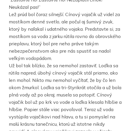
Neukázal pas!”
Lež prúd bol čoraz silnejší. Cínový vojačik už videl za
mostíkom denné svetlo, ale počul aj šumivý zvuk,
ktorý by naľakal i udatného vojaka. Predstavte si, za
mostíkom sa voda z jarku rútila rovno do obrovského
prieplavu, ktorý bol pre neho práve takým
nebezpečenstvom ako pre nás spustiť sa nadol
veľkým vodopádom.
Už bol tak blízko, že sa nemohol zastaviť. Loďka sa
rútila napred, úbohý cínový vojačik stál priamo, ako
len mohol. Nikto mu nemohol vyčítať, že by čo len
okom žmurkol. Loďka sa tri-štyrikrát otočila a už bola
plná vody až po okraj; musela sa potopiť. Cínový
vojačik bol už po krk vo vode a loďka klesala hlbšie a
hlbšie. Papier stále viac povoľoval. Teraz už voda
vystúpila vojačikovi nad hlavu, a tu si pomyslel na
malú krásnu tanečnicu, ktorú už istotne nikdy