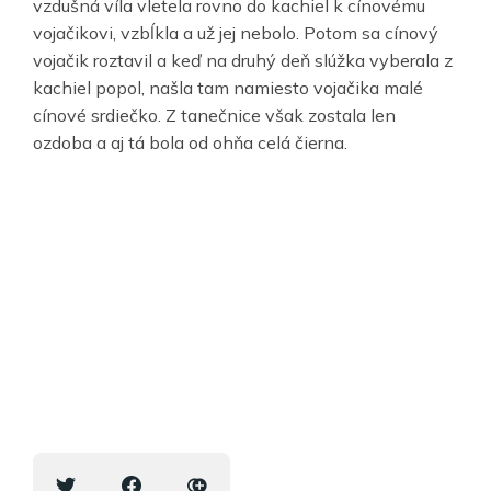
vzdušná víla vletela rovno do kachiel k cínovému
vojačikovi, vzbĺkla a už jej nebolo. Potom sa cínový
vojačik roztavil a keď na druhý deň slúžka vyberala z
kachiel popol, našla tam namiesto vojačika malé
cínové srdiečko. Z tanečnice však zostala len
ozdoba a aj tá bola od ohňa celá čierna.