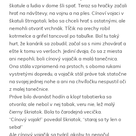
škatule a ľudia v dome šli spať. Teraz sa hračky začali
hrať na návštevy, na vojnu a na ples. Cínoví vojaci v
škatuli štrngotali, lebo sa chceli hrať s ostatnými, ale
nemohli otvoriť vrchnák. Tĺčik na orechy robil
kotrmelce a grifel tancoval po tabuľke. Bol tu taký
hurt, že kanárik sa zobudil, začal sa s nimi zhovárať a
ešte k tomu vo veršoch. Jediní dvaja, čo sa z miesta
ani nepohli, boli cínový vojačik a malá tanečnica.
Ona stála vzpriamená na prstoch, s oboma rukami
vystretými dopredu, a vojačik stál práve tak statočne
na svojej jednej nohe a ani na chvíľočku nespustil oči
z malej tanečnice.
Práve bilo dvanásť hodín a klop! tabatierka sa
otvorila; ale nebol v nej tabak, veru nie, lež malý
čierny škriatok. Bola to čarodejná vecička.
“Cínový vojak!” povedal škriatok, “staraj sa ty len o
seba!”
Ale cínový vojačik sa tváril, akoby to nepočul.