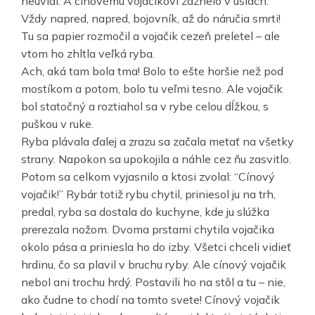
neuvidí. A cínovému vojačikovi zaznelo v ušiach:
Vždy napred, napred, bojovník, až do náručia smrti!
Tu sa papier rozmočil a vojačik cezeň preletel – ale
vtom ho zhltla veľká ryba.
Ach, aká tam bola tma! Bolo to ešte horšie než pod
mostíkom a potom, bolo tu veľmi tesno. Ale vojačik
bol statočný a roztiahol sa v rybe celou dĺžkou, s
puškou v ruke.
Ryba plávala ďalej a zrazu sa začala metať na všetky
strany. Napokon sa upokojila a náhle cez ňu zasvitlo.
Potom sa celkom vyjasnilo a ktosi zvolal: “Cínový
vojačik!” Rybár totiž rybu chytil, priniesol ju na trh,
predal, ryba sa dostala do kuchyne, kde ju slúžka
prerezala nožom. Dvoma prstami chytila vojačika
okolo pása a priniesla ho do izby. Všetci chceli vidieť
hrdinu, čo sa plavil v bruchu ryby. Ale cínový vojačik
nebol ani trochu hrdý. Postavili ho na stôl a tu – nie,
ako čudne to chodí na tomto svete! Cínový vojačik