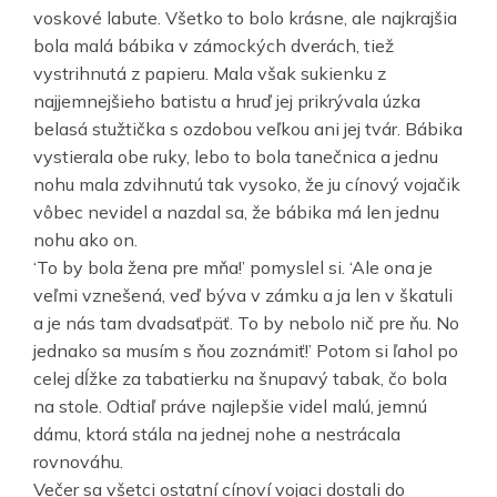
voskové labute. Všetko to bolo krásne, ale najkrajšia
bola malá bábika v zámockých dverách, tiež
vystrihnutá z papieru. Mala však sukienku z
najjemnejšieho batistu a hruď jej prikrývala úzka
belasá stužtička s ozdobou veľkou ani jej tvár. Bábika
vystierala obe ruky, lebo to bola tanečnica a jednu
nohu mala zdvihnutú tak vysoko, že ju cínový vojačik
vôbec nevidel a nazdal sa, že bábika má len jednu
nohu ako on.
‘To by bola žena pre mňa!’ pomyslel si. ‘Ale ona je
veľmi vznešená, veď býva v zámku a ja len v škatuli
a je nás tam dvadsaťpäť. To by nebolo nič pre ňu. No
jednako sa musím s ňou zoznámiť!’ Potom si ľahol po
celej dĺžke za tabatierku na šnupavý tabak, čo bola
na stole. Odtiaľ práve najlepšie videl malú, jemnú
dámu, ktorá stála na jednej nohe a nestrácala
rovnováhu.
Večer sa všetci ostatní cínoví vojaci dostali do