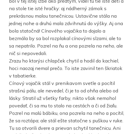
bol v tej istej izbe ako predtým, videl tu tie isté deti a
na stole tie isté hračky: aj nádherný zámok s
prekrásnou malou tanečnicou. Ustavične stála na
jednej nohe a druhú mala zdvihnutú do výšky. Aj ona
bola statočná! Cínového vojačika to dojalo a
bezmála by sa bol rozplakal cínovými slzami, ale to
sa nepatrilo. Pozrel na ňu a ona pozrela na neho, ale
nič si nepovedali.
Zrazu ho ktorýsi chlapček chytil a hodil do kachiel,
hoci naozaj nemal prečo. To iste zavinil ten škriatok
v tabatierke.
Cínový vojačik stál v prenikavom svetle a pocítil
strašnú pálu, ale nevedel, či je to od ohňa alebo od
lásky. Stratil už všetky farby, nikto však nemohol
povedať, či sa mu to stalo na cestách a či od žiaľu.
Pozrel na malú bábiku, ona pozrela na neho a pocítil,
že sa roztápa; ale stál ešte statočne s puškou v ruke.
Tu sa otvorili dvere a prievan schytil tanečnicu. Ani