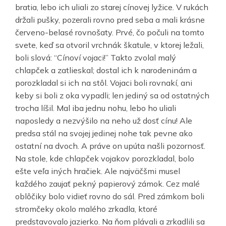
bratia, lebo ich uliali zo starej cínovej lyžice. V rukách
držali pušky, pozerali rovno pred seba a mali krásne
červeno-belasé rovnošaty. Prvé, čo počuli na tomto
svete, keď sa otvoril vrchnák škatule, v ktorej ležali,
boli slová: “Cínoví vojaci!” Takto zvolal malý
chlapček a zatlieskal; dostal ich k narodeninám a
porozkladal si ich na stôl. Vojaci boli rovnakí, ani
keby si boli z oka vypadli; len jediný sa od ostatných
trocha líšil. Mal iba jednu nohu, lebo ho uliali
naposledy a nezvýšilo na neho už dosť cínu! Ale
predsa stál na svojej jedinej nohe tak pevne ako
ostatní na dvoch. A práve on upúta našli pozornosť.
Na stole, kde chlapček vojakov porozkladal, bolo
ešte veľa iných hračiek. Ale najväčšmi musel
každého zaujať pekný papierový zámok. Cez malé
oblôčiky bolo vidieť rovno do sál. Pred zámkom boli
stromčeky okolo malého zrkadla, ktoré
predstavovalo jazierko. Na ňom plávali a zrkadlili sa