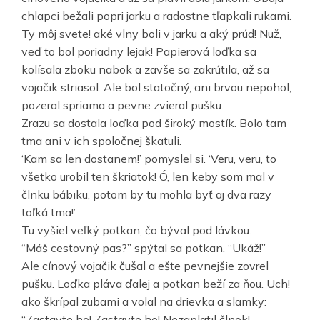
chlapci bežali popri jarku a radostne tľapkali rukami.
Ty môj svete! aké vlny boli v jarku a aký prúd! Nuž,
veď to bol poriadny lejak! Papierová loďka sa
kolísala zboku nabok a zavše sa zakrútila, až sa
vojačik striasol. Ale bol statočný, ani brvou nepohol,
pozeral spriama a pevne zvieral pušku.
Zrazu sa dostala loďka pod široký mostík. Bolo tam
tma ani v ich spoločnej škatuli.
‘Kam sa len dostanem!’ pomyslel si. ‘Veru, veru, to
všetko urobil ten škriatok! Ó, len keby som mal v
člnku bábiku, potom by tu mohla byť aj dva razy
toľká tma!’
Tu vyšiel veľký potkan, čo býval pod lávkou.
“Máš cestovný pas?” spýtal sa potkan. “Ukáž!”
Ale cínový vojačik čušal a ešte pevnejšie zovrel
pušku. Loďka pláva ďalej a potkan beží za ňou. Uch!
ako škrípal zubami a volal na drievka a slamky:
“Zastavte ho! Zastavte ho! Nezaplatil člnok!