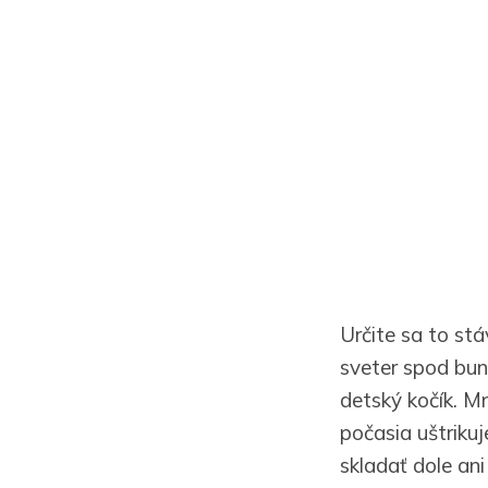
Určite sa to stá
sveter spod bund
detský kočík. M
počasia uštriku
skladať dole an