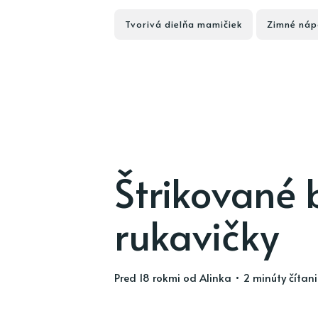
Tvorivá dielňa mamičiek
Zimné náp
Štrikované 
rukavičky
pred 18 rokmi
od
Alinka
• 2 minúty čítan