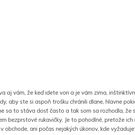
va aj vám, že keď idete von a je vám zima, inštinktívn
y, aby ste si aspoň trošku chránili dlane, hlavne pokia
ne sa to stáva dosť často a tak som sa rozhodla, že 
jem bezprstové rukavičky. Je to pohodlné, pretože ich
i v obchode, ani počas nejakých úkonov, kde vyžaduje