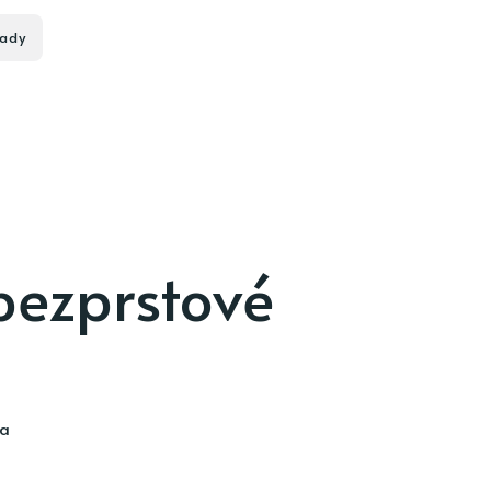
ady
bezprstové
ia