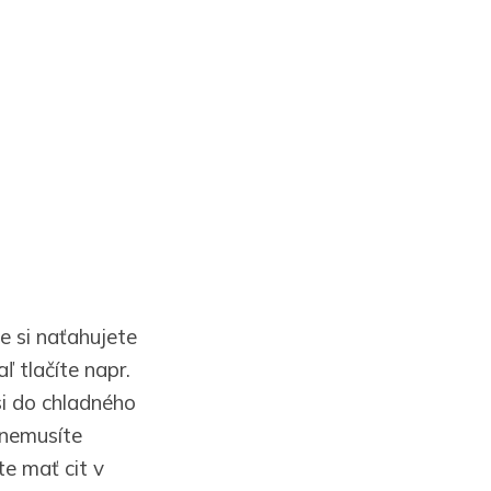
e si naťahujete
ľ tlačíte napr.
si do chladného
 nemusíte
te mať cit v