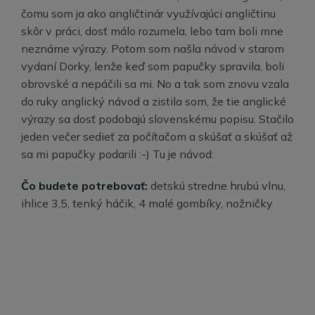
čomu som ja ako angličtinár využívajúci angličtinu
skôr v práci, dosť málo rozumela, lebo tam boli mne
neznáme výrazy. Potom som našla návod v starom
vydaní Dorky, lenže keď som papučky spravila, boli
obrovské a nepáčili sa mi. No a tak som znovu vzala
do ruky anglický návod a zistila som, že tie anglické
výrazy sa dosť podobajú slovenskému popisu. Stačilo
jeden večer sedieť za počítačom a skúšať a skúšať až
sa mi papučky podarili :-) Tu je návod:
Čo budete potrebovať:
detskú stredne hrubú vlnu,
ihlice 3,5, tenký háčik, 4 malé gombíky, nožničky