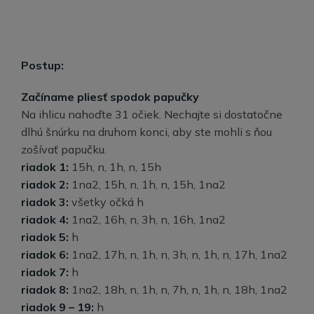
Postup:
Začíname pliesť spodok papučky
Na ihlicu nahoďte 31 očiek. Nechajte si dostatočne
dlhú šnúrku na druhom konci, aby ste mohli s ňou
zošívať papučku.
riadok 1:
15h, n, 1h, n, 15h
riadok 2:
1na2, 15h, n, 1h, n, 15h, 1na2
riadok 3:
všetky očká h
riadok 4:
1na2, 16h, n, 3h, n, 16h, 1na2
riadok 5:
h
riadok 6:
1na2, 17h, n, 1h, n, 3h, n, 1h, n, 17h, 1na2
riadok 7:
h
riadok 8:
1na2, 18h, n, 1h, n, 7h, n, 1h, n, 18h, 1na2
riadok 9 – 19:
h