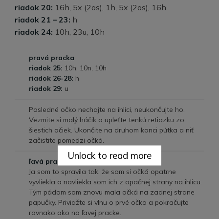
riadok 20:
16h, 5x (2os), 1h, 5x (2os), 16h
riadok 21 – 23:
h
riadok 24:
10h, 23u, 10h
pravá pracka
riadok 25:
10h, 10n, 10h
riadok 26-28:
h
riadok 29:
u
Posledné očko nechajte na ihlici, neukončujte ho.
Vezmite si malý háčik a upleťte tenkú retiazku zo
šiestich očiek. Ukončite na druhom konci pútka a niť
začistite pomedzi očká.
Unlock to read more
ľavá pracka
Ja som to spravila tak, že som si očká opatrne
vyvliekla a navliekla som ich z opačnej strany na ihlicu.
Tým pádom som znovu mala očká na zadnej strane
papučky. Priviažte si vlnu o prvé očko a pokračujte
rovnako ako na ľavej pracke.