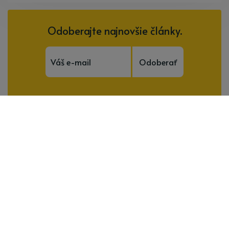
Odoberajte najnovšie články.
Odoberať