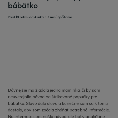
bábätko
pred 18 rokmi
od
Alinka
• 3 minúty čítania
Dávnejšie ma žiadala jedna maminka, či by som
neuverejnila návod na štrikované papučky pre
bábätko. Slovo dalo slovo a konečne som sa k tomu
dostala, aby som začala zháňať potrebné informácie.
Na internete som našla návod, ale bol v angličtine,