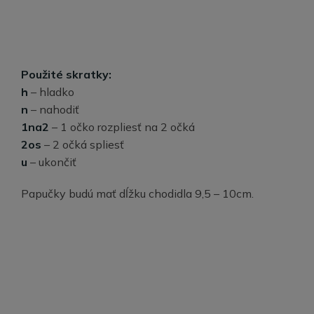
Použité skratky:
h
– hladko
n
– nahodiť
1na2
– 1 očko rozpliesť na 2 očká
2os
– 2 očká spliesť
u
– ukončiť
Papučky budú mať dĺžku chodidla 9,5 – 10cm.