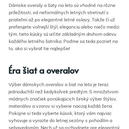
Dámske overaly a šaty na leto sú vhodné na rôzne
príležitosti, od neformálnych letných stretnutí s
priateľmi až po elegantné letné oslavy. Takže či už
preferujete voľnejší štýl, eleganciu alebo niečo medzi
tým, tieto kúsky sú určite základným druhom odevu
každého letného šatníka. Poďme sa teda pozrieť na
to, ako si vybrať tie najlepšie!
Éra šiat a overalov
Výber dámskych overalov a šiat na leto je teraz
jednoduchší než kedykoľvek predtým. S množstvom
módnych značiek ponúkajúcich široký výber štýlov,
materiálov a vzorov si vyberie naozaj každá žena.
Pokojne si teda vyberte kúsok, ktorý vám najviac
vyhovuje a vyrazte do letnej sezóny s pohodlím a
sebavedomím. Nech už sa rozhodnete pre elegantný