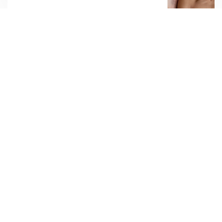
Odoberajte najnovšie články.
Odoberať