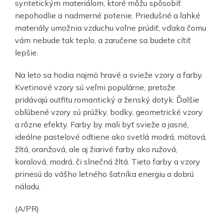
syntetickým materiálom, ktoré môžu spôsobiť
nepohodlie a nadmerné potenie. Priedušné a ľahké
materiály umožnia vzduchu voľne prúdiť, vďaka čomu
vám nebude tak teplo, a zaručene sa budete cítiť
lepšie.
Na leto sa hodia najmä hravé a svieže vzory a farby.
Kvetinové vzory sú veľmi populárne, pretože
pridávajú outfitu romantický a ženský dotyk. Ďalšie
obľúbené vzory sú prúžky, bodky, geometrické vzory
a rôzne efekty. Farby by mali byť svieže a jasné,
ideálne pastelové odtiene ako svetlá modrá, mätová,
žltá, oranžová, ale aj žiarivé farby ako ružová,
koralová, modrá, či slnečná žltá. Tieto farby a vzory
prinesú do vášho letného šatníka energiu a dobrú
náladu.
(A/PR)