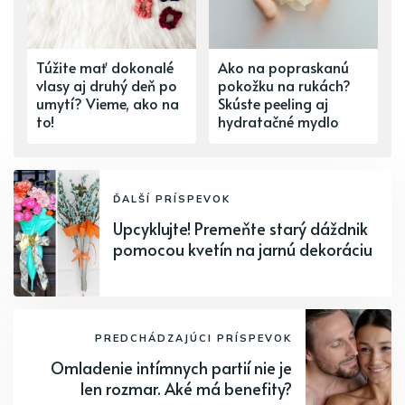
Túžite mať dokonalé
Ako na popraskanú
vlasy aj druhý deň po
pokožku na rukách?
umytí? Vieme, ako na
Skúste peeling aj
to!
hydratačné mydlo
ĎALŠÍ PRÍSPEVOK
Upcyklujte! Premeňte starý dáždnik
pomocou kvetín na jarnú dekoráciu
PREDCHÁDZAJÚCI PRÍSPEVOK
Omladenie intímnych partií nie je
len rozmar. Aké má benefity?