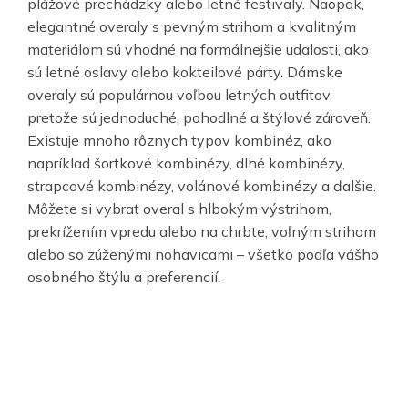
plážové prechádzky alebo letné festivaly. Naopak,
elegantné overaly s pevným strihom a kvalitným
materiálom sú vhodné na formálnejšie udalosti, ako
sú letné oslavy alebo kokteilové párty. Dámske
overaly sú populárnou voľbou letných outfitov,
pretože sú jednoduché, pohodlné a štýlové zároveň.
Existuje mnoho rôznych typov kombinéz, ako
napríklad šortkové kombinézy, dlhé kombinézy,
strapcové kombinézy, volánové kombinézy a ďalšie.
Môžete si vybrať overal s hlbokým výstrihom,
prekrížením vpredu alebo na chrbte, voľným strihom
alebo so zúženými nohavicami – všetko podľa vášho
osobného štýlu a preferencií.