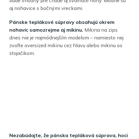
bude vhodný pre chudé aj svalnaté nohy. Módne sú
aj nohavice s bočnými vreckami.
Pánske teplákové súpravy obsahujú okrem
nohavíc samozrejme aj mikinu.
Mikina na zips
dnes nie je najmódnejším modelom – namiesto nej
zvoľte oversized mikinu cez hlavu alebo mikinu so
stojačikom.
Nezabúdajte, že pánska tepláková súprava, hoci