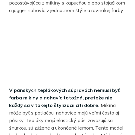
pozostávajúca z mikiny s kapucňou alebo stojačikom
a jogger nohavíc v jednotnom štýle a rovnakej farby.
V pánskych teplákových súpravách nemusí byť
farba mikiny a nohavíc totožná, pretože nie
každý sa v takejto štylizácii cíti dobre.
Mikina
môže byť s potlačou, nohavice majú veľmi často aj
pásiky. Tepláky majú elastický pás, zaväzujú sa
šnúrkou, sú zúžené a ukončené lemom. Tento model