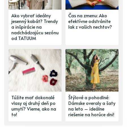
Ako vybrať ideálny
Čas na zmenu: Ako
jesenný kabát? Trendy
efektívne odstránite
a inšpirácie na
lak z vašich nechtov?
nadchádzajúcu sezónu
od TATUUM
Túžite mať dokonalé
Štýlové a pohodlné:
vlasy aj druhý deň po
Dámske overaly a šaty
umytí? Vieme, ako na
na leto – ideálne
to!
riešenie na horúce dni!