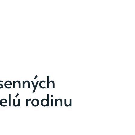
esenných
celú rodinu