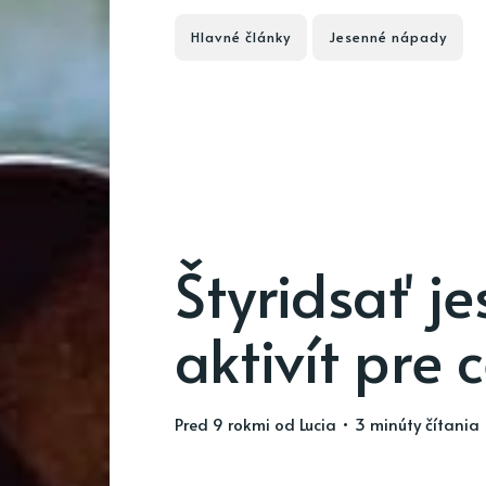
Hlavné články
Jesenné nápady
Štyridsať j
aktivít pre 
pred 9 rokmi
od
Lucia
• 3 minúty čítania