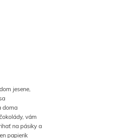
odom jesene,
sa
sa doma
 čokolády, vám
rihať na pásiky a
en papierik