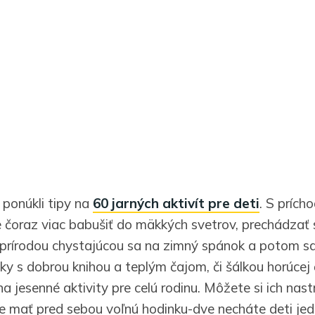
ponúkli tipy na
60 jarných aktivít pre deti
. S prích
čoraz viac babušiť do mäkkých svetrov, prechádzať 
 prírodou chystajúcou sa na zimný spánok a potom 
ky s dobrou knihou a teplým čajom, či šálkou horúcej
 jesenné aktivity pre celú rodinu. Môžete si ich nast
e mať pred sebou voľnú hodinku-dve necháte deti jed