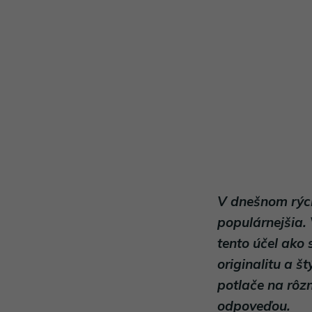
V dnešnom rých
populárnejšia.
tento účel ako
originalitu a š
potlače na rôzn
odpoveďou.