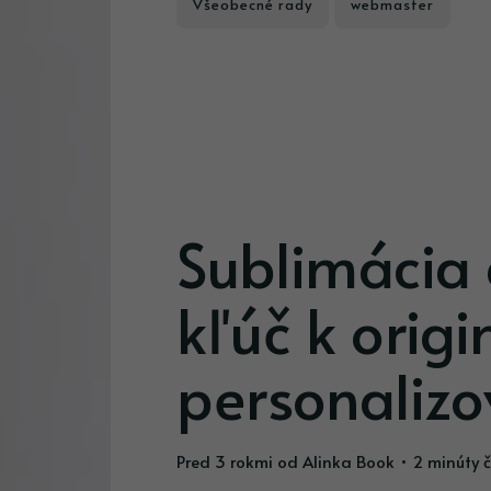
Všeobecné rady
webmaster
Sublimácia 
kľúč k origi
personalizo
pred 3 rokmi
od
Alinka Book
• 2 minúty č