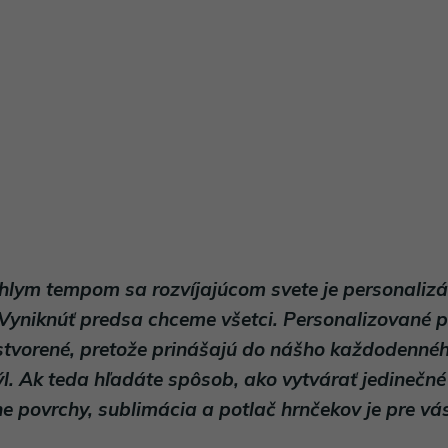
lym tempom sa rozvíjajúcom svete je personalizá
 Vyniknúť predsa chceme všetci. Personalizované 
 stvorené, pretože prinášajú do nášho každodennéh
týl. Ak teda hľadáte spôsob, ako vytvárať jedinečné
e povrchy, sublimácia a potlač hrnčekov je pre vá