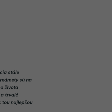
cia stále
predmety sú na
o života
 a trvalé
s tou najlepšou