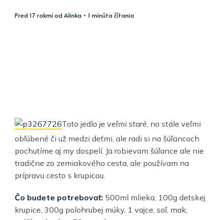
pred 17 rokmi
od
Alinka
• 1 minúta čítania
Toto jedlo je veľmi staré, no stále veľmi
obľúbené či už medzi deťmi, ale radi si na šúľancoch
pochutíme aj my dospelí. Ja robievam šúľance ale nie
tradične zo zemiakového cesta, ale používam na
prípravu cesto s krupicou.
Čo budete potrebovať:
500ml mlieka, 100g detskej
krupice, 300g polohrubej múky, 1 vajce, soľ, mak,