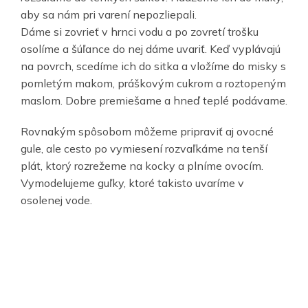
aby sa nám pri varení nepozliepali.
Dáme si zovrieť v hrnci vodu a po zovretí trošku
osolíme a šúľance do nej dáme uvariť. Keď vyplávajú
na povrch, scedíme ich do sitka a vložíme do misky s
pomletým makom, práškovým cukrom a roztopeným
maslom. Dobre premiešame a hneď teplé podávame.
Rovnakým spôsobom môžeme pripraviť aj ovocné
gule, ale cesto po vymiesení rozvaľkáme na tenší
plát, ktorý rozrežeme na kocky a plníme ovocím.
Vymodelujeme guľky, ktoré takisto uvaríme v
osolenej vode.