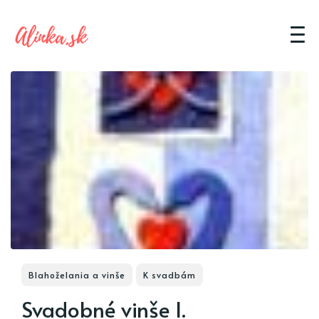
Blahoželania a vinše
K svadbám
Svadobné vinše I.