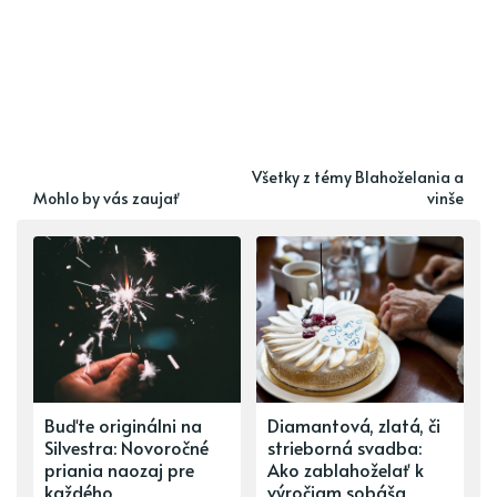
Všetky z témy Blahoželania a
Mohlo by vás zaujať
vinše
Buďte originálni na
Diamantová, zlatá, či
Silvestra: Novoročné
strieborná svadba:
priania naozaj pre
Ako zablahoželať k
každého
výročiam sobáša