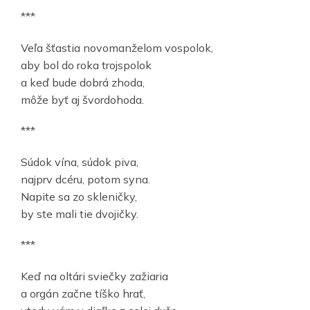
***
Veľa šťastia novomanželom vospolok,
aby bol do roka trojspolok
a keď bude dobrá zhoda,
môže byť aj švordohoda.
***
Súdok vína, súdok piva,
najprv dcéru, potom syna.
Napite sa zo skleničky,
by ste mali tie dvojičky.
***
Keď na oltári sviečky zažiaria
a orgán začne tíško hrať,