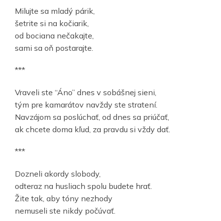
Milujte sa mladý párik,
šetrite si na kočiarik,
od bociana nečakajte,
sami sa oň postarajte.
***
Vraveli ste “Áno” dnes v sobášnej sieni,
tým pre kamarátov navždy ste stratení.
Navzájom sa poslúchať, od dnes sa priúčať,
ak chcete doma kľud, za pravdu si vždy dať.
***
Dozneli akordy slobody,
odteraz na husliach spolu budete hrať.
Žite tak, aby tóny nezhody
nemuseli ste nikdy počúvať.