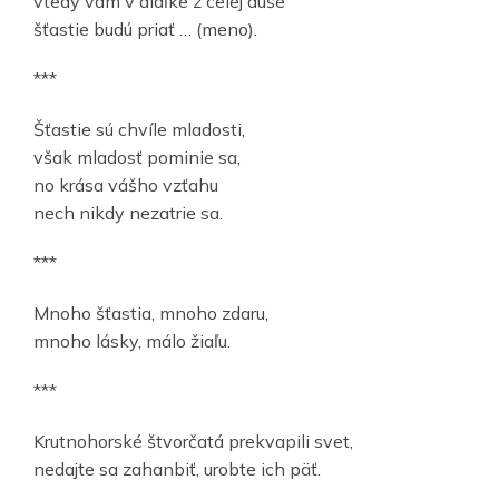
vtedy vám v diaľke z celej duše
šťastie budú priať … (meno).
***
Šťastie sú chvíle mladosti,
však mladosť pominie sa,
no krása vášho vzťahu
nech nikdy nezatrie sa.
***
Mnoho šťastia, mnoho zdaru,
mnoho lásky, málo žiaľu.
***
Krutnohorské štvorčatá prekvapili svet,
nedajte sa zahanbiť, urobte ich päť.