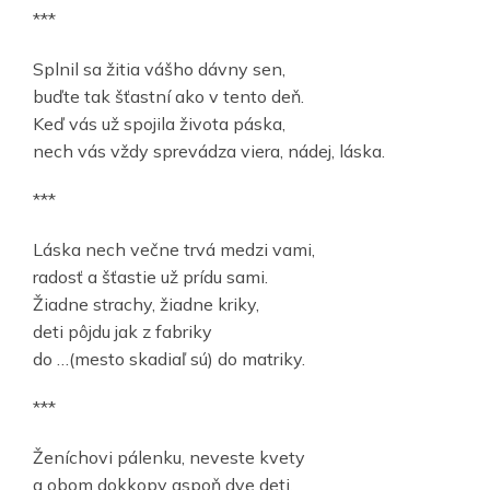
***
Splnil sa žitia vášho dávny sen,
buďte tak šťastní ako v tento deň.
Keď vás už spojila života páska,
nech vás vždy sprevádza viera, nádej, láska.
***
Láska nech večne trvá medzi vami,
radosť a šťastie už prídu sami.
Žiadne strachy, žiadne kriky,
deti pôjdu jak z fabriky
do …(mesto skadiaľ sú) do matriky.
***
Ženíchovi pálenku, neveste kvety
a obom dokkopy aspoň dve deti.