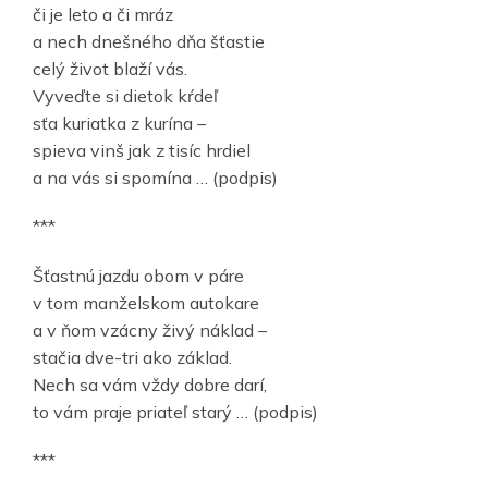
či je leto a či mráz
a nech dnešného dňa šťastie
celý život blaží vás.
Vyveďte si dietok kŕdeľ
sťa kuriatka z kurína –
spieva vinš jak z tisíc hrdiel
a na vás si spomína … (podpis)
***
Šťastnú jazdu obom v páre
v tom manželskom autokare
a v ňom vzácny živý náklad –
stačia dve-tri ako základ.
Nech sa vám vždy dobre darí,
to vám praje priateľ starý … (podpis)
***