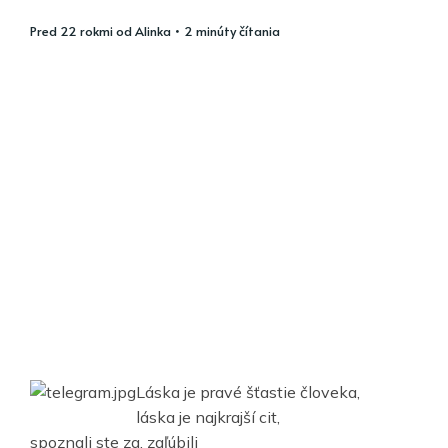
pred 22 rokmi
od
Alinka
• 2 minúty čítania
Láska je pravé šťastie človeka,
láska je najkrajší cit,
spoznali ste za, zaľúbili