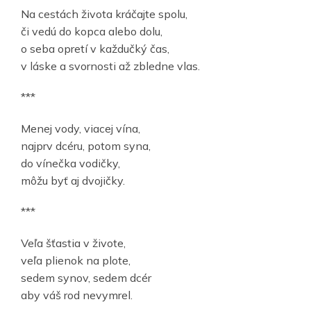
Na cestách života kráčajte spolu,
či vedú do kopca alebo dolu,
o seba opretí v každučký čas,
v láske a svornosti až zbledne vlas.
***
Menej vody, viacej vína,
najprv dcéru, potom syna,
do vínečka vodičky,
môžu byť aj dvojičky.
***
Veľa šťastia v živote,
veľa plienok na plote,
sedem synov, sedem dcér
aby váš rod nevymrel.