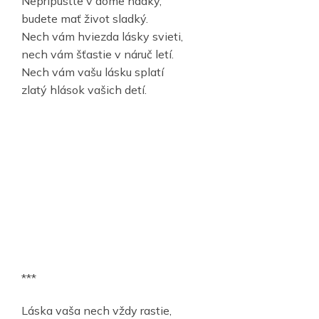
Nepripusťte v dome hádky,
budete mať život sladký.
Nech vám hviezda lásky svieti,
nech vám šťastie v náruč letí.
Nech vám vašu lásku splatí
zlatý hlások vašich detí.
***
Láska vaša nech vždy rastie,