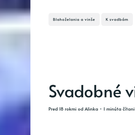
Blahoželania a vinše
K svadbám
Svadobné vi
pred 18 rokmi
od
Alinka
• 1 minúta čítan