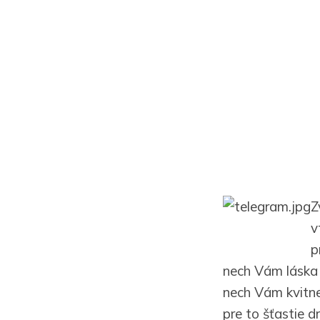
Z
v
p
nech Vám láska 
nech Vám kvitne
pre to šťastie d