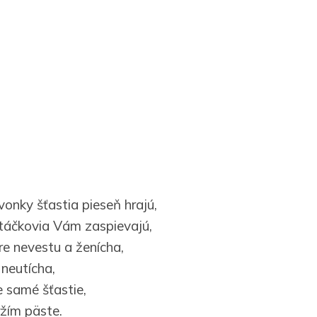
vonky šťastia pieseň hrajú,
táčkovia Vám zaspievajú,
re nevestu a ženícha,
neutícha,
 samé šťastie,
ržím päste.