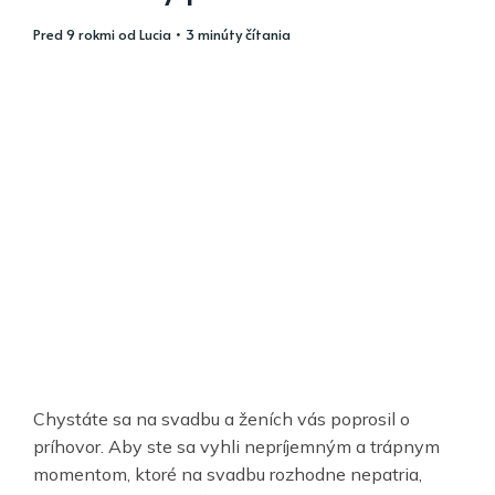
pred 9 rokmi
od
Lucia
• 3 minúty čítania
Chystáte sa na svadbu a ženích vás poprosil o
príhovor. Aby ste sa vyhli nepríjemným a trápnym
momentom, ktoré na svadbu rozhodne nepatria,