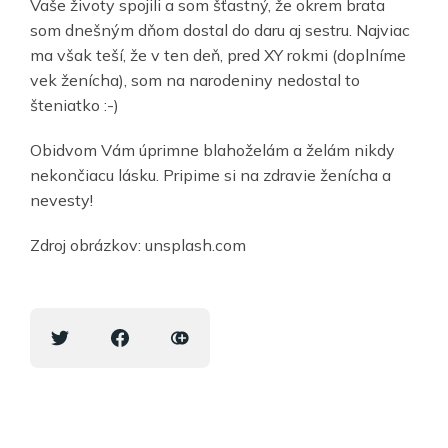
Vaše životy spojili a som šťastný, že okrem brata
som dnešným dňom dostal do daru aj sestru. Najviac
ma však teší, že v ten deň, pred XY rokmi (doplníme
vek ženícha), som na narodeniny nedostal to
šteniatko :-)
Obidvom Vám úprimne blahoželám a želám nikdy
nekončiacu lásku. Pripime si na zdravie ženícha a
nevesty!
Zdroj obrázkov: unsplash.com