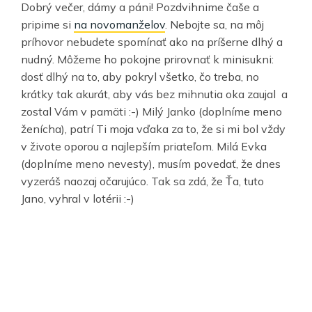
Dobrý večer, dámy a páni! Pozdvihnime čaše a
pripime si
na novomanželov
. Nebojte sa, na môj
príhovor nebudete spomínať ako na príšerne dlhý a
nudný. Môžeme ho pokojne prirovnať k minisukni:
dosť dlhý na to, aby pokryl všetko, čo treba, no
krátky tak akurát, aby vás bez mihnutia oka zaujal a
zostal Vám v pamäti :-) Milý Janko (doplníme meno
ženícha), patrí Ti moja vďaka za to, že si mi bol vždy
v živote oporou a najlepším priateľom. Milá Evka
(doplníme meno nevesty), musím povedať, že dnes
vyzeráš naozaj očarujúco. Tak sa zdá, že Ťa, tuto
Jano, vyhral v lotérii :-)