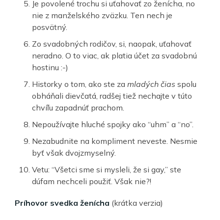
Je povolené trochu si uťahovať zo ženícha, no
nie z manželského zväzku. Ten nech je
posvätný.
Zo svadobných rodičov, si, naopak, uťahovať
neradno. O to viac, ak platia účet za svadobnú
hostinu :-)
Historky o tom, ako ste za
mladých čias
spolu
obháňali dievčatá, radšej tiež nechajte v túto
chvíľu zapadnúť prachom.
Nepoužívajte hluché spojky ako “uhm” a “no”.
Nezabudnite na kompliment neveste. Nesmie
byť však dvojzmyselný.
Vetu: “Všetci sme si mysleli, že si gay,” ste
dúfam nechceli použiť. Však nie?!
Príhovor svedka ženícha
(krátka verzia)