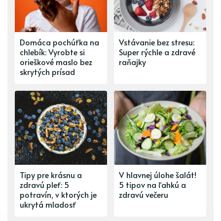
Domáca pochúťka na
Vstávanie bez stresu:
chlebík: Vyrobte si
Super rýchle a zdravé
orieškové maslo bez
raňajky
skrytých prísad
Tipy pre krásnu a
V hlavnej úlohe šalát!
zdravú pleť: 5
5 tipov na ľahkú a
potravín, v ktorých je
zdravú večeru
ukrytá mladosť