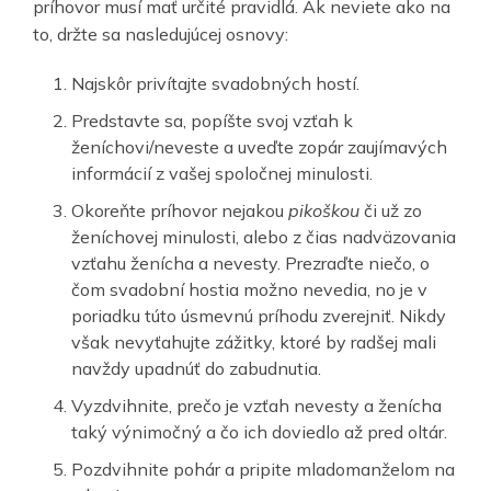
príhovor musí mať určité pravidlá. Ak neviete ako na
to, držte sa nasledujúcej osnovy:
Najskôr privítajte svadobných hostí.
Predstavte sa, popíšte svoj vzťah k
ženíchovi/neveste a uveďte zopár zaujímavých
informácií z vašej spoločnej minulosti.
Okoreňte príhovor nejakou
pikoškou
či už zo
ženíchovej minulosti, alebo z čias nadväzovania
vzťahu ženícha a nevesty. Prezraďte niečo, o
čom svadobní hostia možno nevedia, no je v
poriadku túto úsmevnú príhodu zverejniť. Nikdy
však nevyťahujte zážitky, ktoré by radšej mali
navždy upadnúť do zabudnutia.
Vyzdvihnite, prečo je vzťah nevesty a ženícha
taký výnimočný a čo ich doviedlo až pred oltár.
Pozdvihnite pohár a pripite mladomanželom na