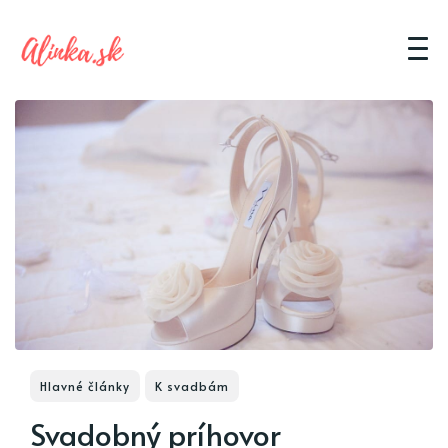
Hlavné články
K svadbám
Svadobný príhovor