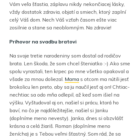
Vám veľa šťastia, záplavu nikdy nekončiacej lásky,
vždy dostatok zdravia, objatí a smiech, ktorý zaplní
celý Váš dom. Nech Váš vzťah časom ešte viac
zosilnie a stane sa neoblomným. Na zdravie!
Príhovor na svadbu bratovi
Na svoje tretie narodeniny som dostal od rodičov
brata. Len škoda, že som chcel šteniatko :-) Ako sme
spolu vyrastali, ten krpec po mne všetko opakoval a
všade za mnou doliezal.
Mama
s otcom ma nútili jesť
brokolicu len preto, aby sa ju naučil jesť aj on! Chtiac-
nechtiac sa odo mňa odlepil, až keď som išiel na
výšku. Vyštudoval aj on, našiel si prácu, ktorá ho
baví, no čo je najdôležitejšie, našiel si Janku
(doplníme meno nevesty). Janka, dnes si obzvlášť
krásna a celá žiariš. Roman (doplníme meno
ženícha) je s Tebou veľmi šťastný. Som rád, že sa