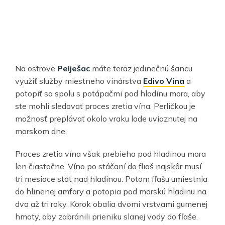
Na ostrove
Pelješac
máte teraz jedinečnú šancu
využiť služby miestneho vinárstva
Edivo
Vina
a
potopiť sa spolu s potápačmi pod hladinu mora, aby
ste mohli sledovať proces zretia vína. Perličkou je
možnosť preplávať okolo vraku lode uviaznutej na
morskom dne.
Proces zretia vína však prebieha pod hladinou mora
len čiastočne. Víno po stáčaní do fliaš najskôr musí
tri mesiace stáť nad hladinou. Potom fľašu umiestnia
do hlinenej amfory a potopia pod morskú hladinu na
dva až tri roky. Korok obalia dvomi vrstvami gumenej
hmoty, aby zabránili prieniku slanej vody do fľaše.