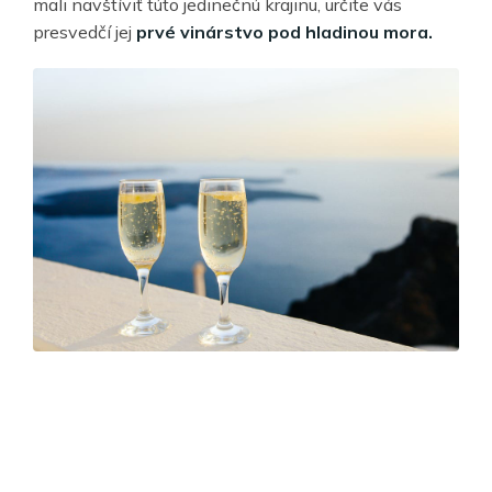
mali navštíviť túto jedinečnú krajinu, určite vás
presvedčí jej
prvé vinárstvo pod hladinou mora.