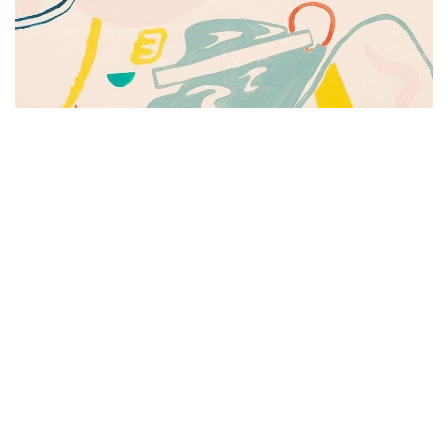
Píšeme pre mamičky aj oteckov. Kreatívne nápady