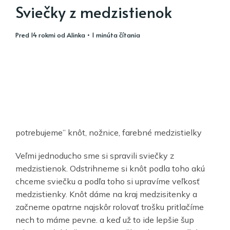
Sviečky z medzistienok
pred 14 rokmi
od
Alinka
• 1 minúta čítania
potrebujeme” knôt, nožnice, farebné medzistielky
Veľmi jednoducho sme si spravili sviečky z
medzistienok. Odstrihneme si knôt podla toho akú
chceme sviečku a podľa toho si upravíme veľkosť
medzistienky. Knôt dáme na kraj medzisitenky a
začneme opatrne najskôr rolovať trošku pritlačíme
nech to máme pevne. a keď už to ide lepšie šup