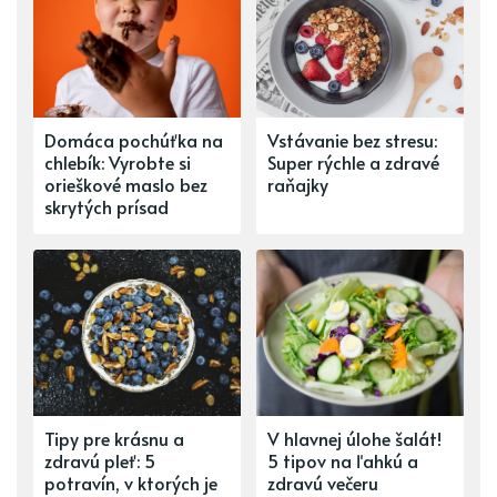
Domáca pochúťka na
Vstávanie bez stresu:
chlebík: Vyrobte si
Super rýchle a zdravé
orieškové maslo bez
raňajky
skrytých prísad
Tipy pre krásnu a
V hlavnej úlohe šalát!
zdravú pleť: 5
5 tipov na ľahkú a
potravín, v ktorých je
zdravú večeru