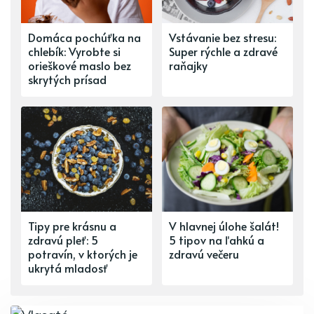
Domáca pochúťka na
Vstávanie bez stresu:
chlebík: Vyrobte si
Super rýchle a zdravé
orieškové maslo bez
raňajky
skrytých prísad
Tipy pre krásnu a
V hlavnej úlohe šalát!
zdravú pleť: 5
5 tipov na ľahkú a
potravín, v ktorých je
zdravú večeru
ukrytá mladosť