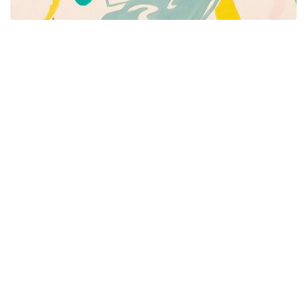
Píšeme pre mamičky aj oteckov. Kreatívne nápady
pre čas s deťmi. Články o rodine, básničky a pesničky
pre deti. Slovenské zvyky a sviatky a recepty.