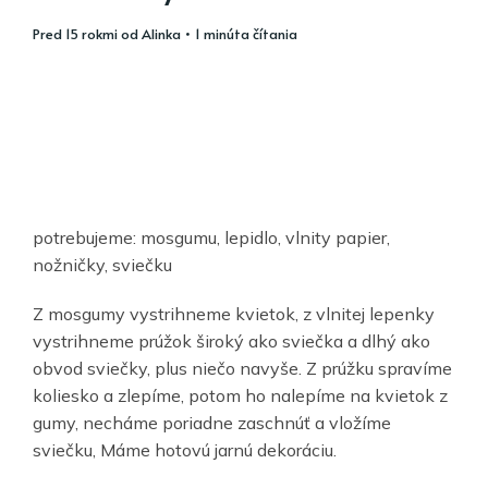
pred 15 rokmi
od
Alinka
• 1 minúta čítania
potrebujeme: mosgumu, lepidlo, vlnity papier,
nožničky, sviečku
Z mosgumy vystrihneme kvietok, z vlnitej lepenky
vystrihneme prúžok široký ako sviečka a dlhý ako
obvod sviečky, plus niečo navyše. Z prúžku spravíme
koliesko a zlepíme, potom ho nalepíme na kvietok z
gumy, necháme poriadne zaschnúť a vložíme
sviečku, Máme hotovú jarnú dekoráciu.