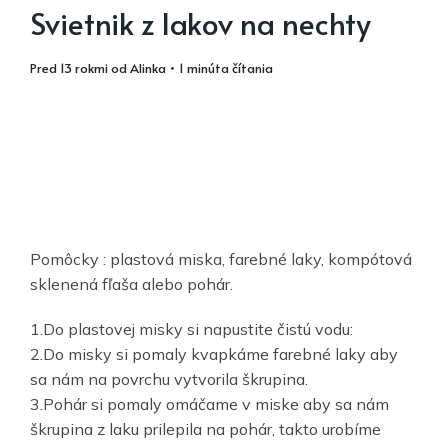
Svietnik z lakov na nechty
pred 13 rokmi
od
Alinka
• 1 minúta čítania
Pomôcky : plastová miska, farebné laky, kompótová
sklenená fľaša alebo pohár.
1.Do plastovej misky si napustite čistú vodu:
2.Do misky si pomaly kvapkáme farebné laky aby
sa nám na povrchu vytvorila škrupina.
3.Pohár si pomaly omáčame v miske aby sa nám
škrupina z laku prilepila na pohár, takto urobíme