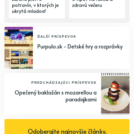
potravín, v ktorých je
zdravú večeru
ukrytá mladosť
ĎALŠÍ PRÍSPEVOK
Purpulo.sk - Detské hry a rozprávky
PREDCHÁDZAJÚCI PRÍSPEVOK
Opečený baklažán s mozarellou a
paradajkami
Odoberajte najnovšie články.