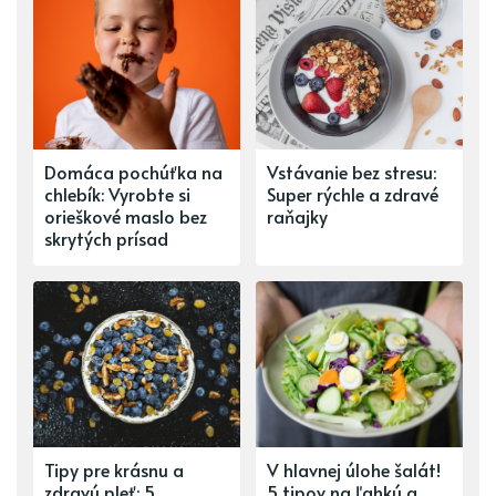
Domáca pochúťka na
Vstávanie bez stresu:
chlebík: Vyrobte si
Super rýchle a zdravé
orieškové maslo bez
raňajky
skrytých prísad
Tipy pre krásnu a
V hlavnej úlohe šalát!
zdravú pleť: 5
5 tipov na ľahkú a