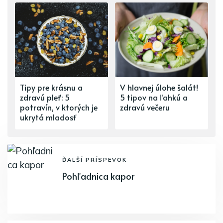
Tipy pre krásnu a
V hlavnej úlohe šalát!
zdravú pleť: 5
5 tipov na ľahkú a
potravín, v ktorých je
zdravú večeru
ukrytá mladosť
ĎALŠÍ PRÍSPEVOK
Pohľadnica kapor