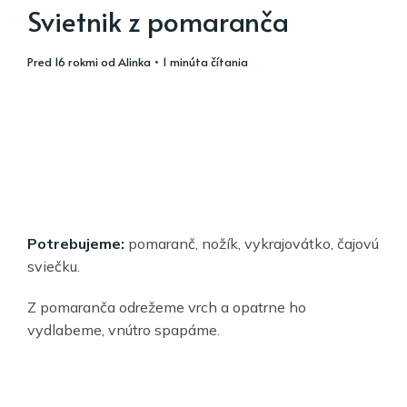
Svietnik z pomaranča
pred 16 rokmi
od
Alinka
• 1 minúta čítania
Potrebujeme:
pomaranč, nožík, vykrajovátko, čajovú
sviečku.
Z pomaranča odrežeme vrch a opatrne ho
vydlabeme, vnútro spapáme.