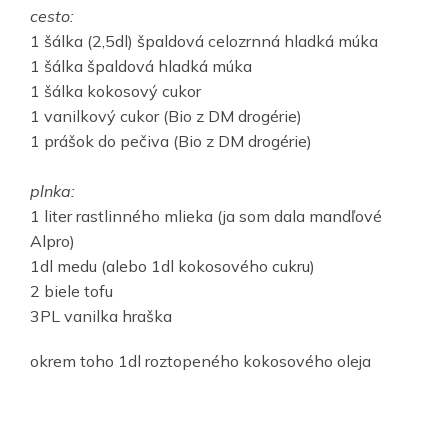
cesto:
1 šálka (2,5dl) špaldová celozrnná hladká múka
1 šálka špaldová hladká múka
1 šálka kokosový cukor
1 vanilkový cukor (Bio z DM drogérie)
1 prášok do pečiva (Bio z DM drogérie)
plnka:
1 liter rastlinného mlieka (ja som dala mandľové
Alpro)
1dl medu (alebo 1dl kokosového cukru)
2 biele tofu
3PL vanilka hraška
okrem toho 1dl roztopeného kokosového oleja