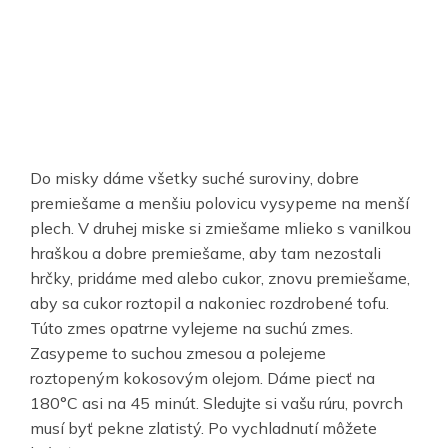
Do misky dáme všetky suché suroviny, dobre
premiešame a menšiu polovicu vysypeme na menší
plech. V druhej miske si zmiešame mlieko s vanilkou
hraškou a dobre premiešame, aby tam nezostali
hrčky, pridáme med alebo cukor, znovu premiešame,
aby sa cukor roztopil a nakoniec rozdrobené tofu.
Túto zmes opatrne vylejeme na suchú zmes.
Zasypeme to suchou zmesou a polejeme
roztopeným kokosovým olejom. Dáme piecť na
180°C asi na 45 minút. Sledujte si vašu rúru, povrch
musí byť pekne zlatistý. Po vychladnutí môžete