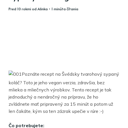
pred 10 rokmi
od
Alinka
• 1 minúta čítania
Poznáte recept na Švédsky tvarohový sypaný
koláč? Toto je jeho vegan verzia, zdravšia, bez
mlieka a mliečnych výrobkov. Tento recept je tak
jednoduchý a nenáročný na prípravu, že ho
zvládnete mať pripravený za 15 minút a potom už
len čakáte, kým sa ten zázrak upečie v rúre :-)
Čo potrebujete: