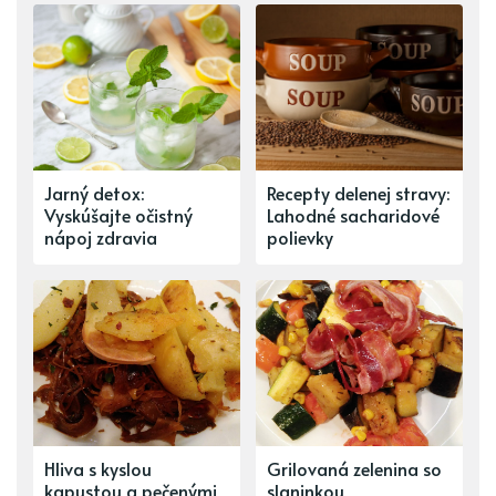
Jarný detox:
Recepty delenej stravy:
Vyskúšajte očistný
Lahodné sacharidové
nápoj zdravia
polievky
Hliva s kyslou
Grilovaná zelenina so
kapustou a pečenými
slaninkou